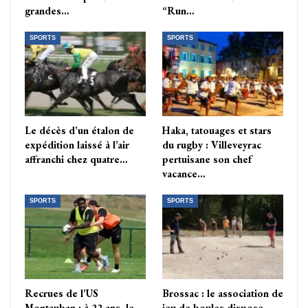
grandes…
“Run…
SPORTS
SPORTS
Le décès d’un étalon de
Haka, tatouages et stars
expédition laissé à l’air
du rugby : Villeveyrac
affranchi chez quatre…
pertuisane son chef
vacance…
SPORTS
SPORTS
Recrues de l’US
Brossac : le association de
Montauban : à 22 ans, le
jeu de boules dispose