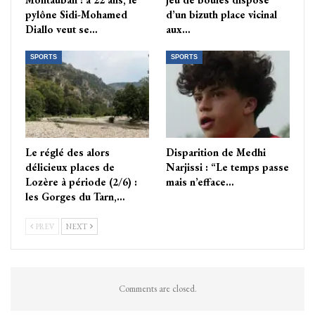
pylône Sidi-Mohamed
d’un bizuth place vicinal
Diallo veut se…
aux…
SPORTS
SPORTS
Le réglé des alors
Disparition de Medhi
délicieux places de
Narjissi : “Le temps passe
Lozère à période (2/6) :
mais n’efface…
les Gorges du Tarn,…
PREV
NEXT
Comments are closed.