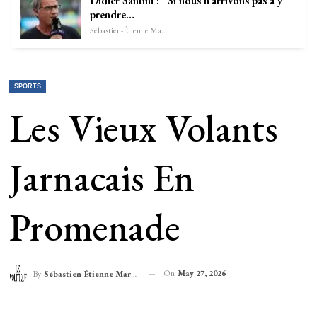
Didier Santini : “Si nous n’arrivons pas à y
prendre…
Sébastien-Étienne Marechal
SPORTS
Les Vieux Volants
Jarnacais En
Promenade
On
May 27, 2026
By
Sébastien-Étienne Marechal