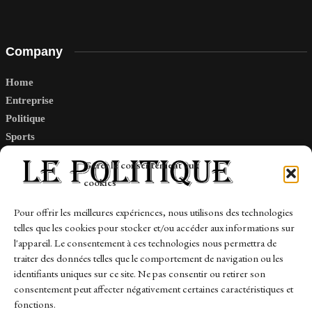
Company
Home
Entreprise
Politique
Sports
Tech
Gérer le consentement aux
Travail
cookies
Finance-Marches
Pour offrir les meilleures expériences, nous utilisons des technologies
telles que les cookies pour stocker et/ou accéder aux informations sur
Links
l'appareil. Le consentement à ces technologies nous permettra de
traiter des données telles que le comportement de navigation ou les
Contact
identifiants uniques sur ce site. Ne pas consentir ou retirer son
Sitemap
consentement peut affecter négativement certaines caractéristiques et
fonctions.