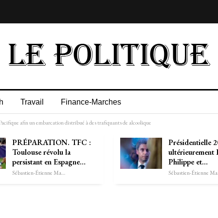
h
Travail
Finance-Marches
Pacifique afin un embarcation distribué à des trafiquants de alcoolique
PRÉPARATION. TFC :
Présidentielle 2
Toulouse révolu la
ultérieurement
persistant en Espagne…
Philippe et…
Sébastien-Étienne Marechal
Séb