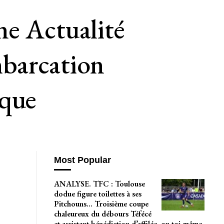
ne Actualité
mbarcation
ique
Most Popular
ANALYSE. TFC : Toulouse
dodue figure toilettes à ses
Pitchouns… Troisième coupe
chaleureux du débours Téfécé
et assistant bénédiction d’affilée, on toi-même