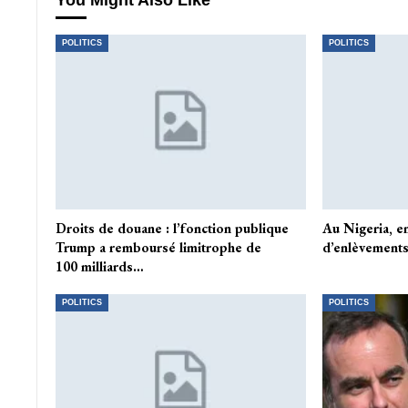
You Might Also Like
POLITICS
POLITICS
Droits de douane : l’fonction publique
Au Nigeria, e
Trump a remboursé limitrophe de
d’enlèvements
100 milliards…
POLITICS
POLITICS