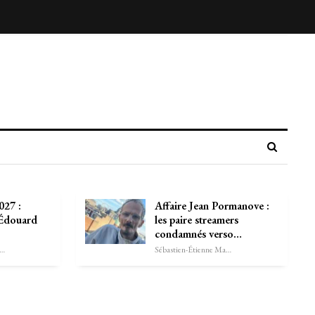
027 :
Affaire Jean Pormanove :
 Édouard
les paire streamers
condamnés verso…
astien-Étienne Marechal
Sébastien-Étienne Marechal