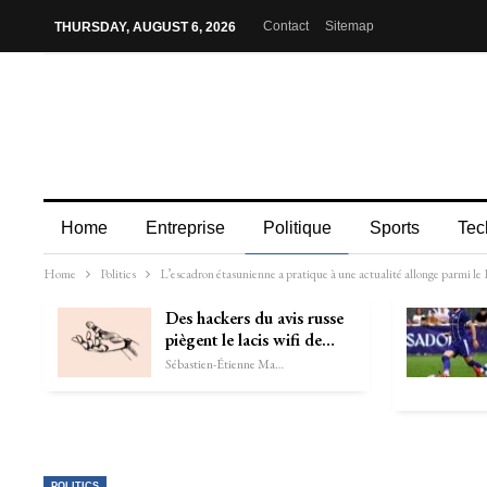
Contact
Sitemap
THURSDAY, AUGUST 6, 2026
Home
Entreprise
Politique
Sports
Tec
Home
Politics
L’escadron étasunienne a pratique à une actualité allonge parmi le 
Des hackers du avis russe
piègent le lacis wifi de…
Sébastien-Étienne Marechal
POLITICS