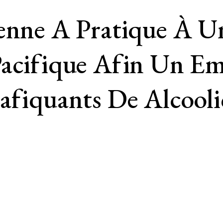
enne A Pratique À U
Pacifique Afin Un E
afiquants De Alcool