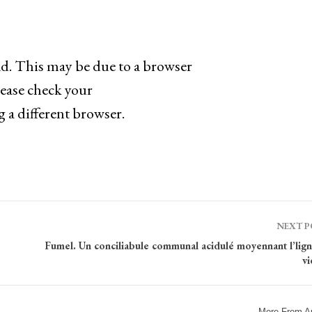
ad. This may be due to a browser
lease check your
g a different browser.
NEXT 
Fumel. Un conciliabule communal acidulé moyennant l’lign
vi
More From A