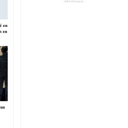
- Advertisement -
é en
n en
 un