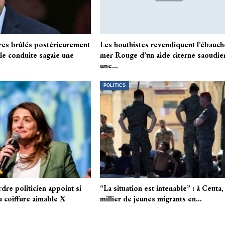
res brûlés postérieurement
Les houthistes revendiquent l’ébauch
 le conduite sagaie une
mer Rouge d’un aide citerne saoudie
une…
POLITICS
dre politicien appoint si
“La situation est intenable” : à Ceuta,
 coiffure aimable X
millier de jeunes migrants en…