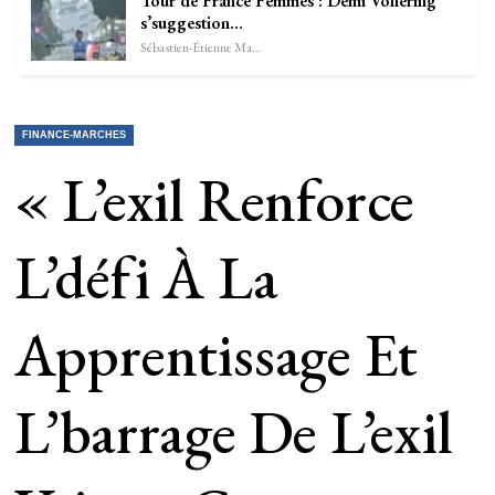
Tour de France Femmes : Demi Vollering
s’suggestion…
Sébastien-Étienne Marechal
FINANCE-MARCHES
« L’exil Renforce
L’défi À La
Apprentissage Et
L’barrage De L’exil