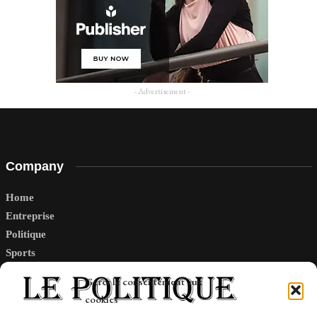
- Advertisement -
Company
Home
Entreprise
Politique
Sports
Tech
Gérer le consentement aux
Travail
cookies
Finance-Marches