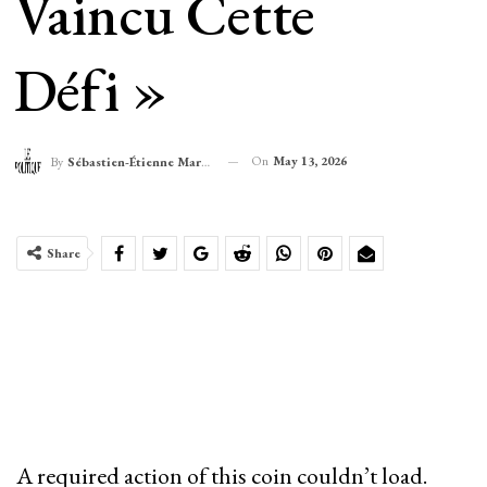
Vaincu Cette
Défi »
On
May 13, 2026
By
Sébastien-Étienne Marechal
Share
A required action of this coin couldn’t load.