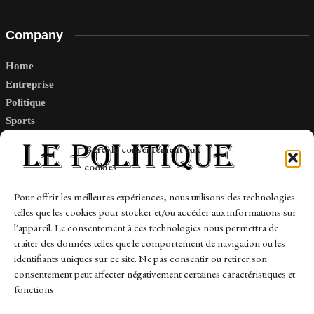
Company
Home
Entreprise
Politique
Sports
Tech
Gérer le consentement aux
Travail
cookies
Finance-Marches
Pour offrir les meilleures expériences, nous utilisons des technologies
telles que les cookies pour stocker et/ou accéder aux informations sur
Links
l'appareil. Le consentement à ces technologies nous permettra de
traiter des données telles que le comportement de navigation ou les
Contact
identifiants uniques sur ce site. Ne pas consentir ou retirer son
Sitemap
consentement peut affecter négativement certaines caractéristiques et
fonctions.