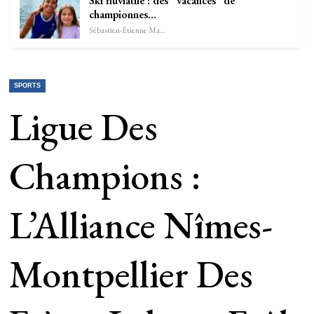
Ski fluviatile : des “vacances” de
championnes…
Sébastien-Étienne Marechal
SPORTS
Ligue Des
Champions :
L’Alliance Nîmes-
Montpellier Des