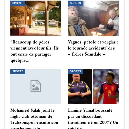
SPORTS
SPORTS
“Beaucoup de pères
Vagues, pétole et verglas :
viennent avec leur fils. Ils
le tournée accidenté des
ont envie de partager
« frères Scandale »
quelque…
SPORTS
SPORTS
Mohamed Salah joint le
Lamine Yamal bousculé
night-club ottoman de
par un discordant
Trabzonspor ensuite son
travailleur né en 2007 ? Un
arrachement de…
caîd de…