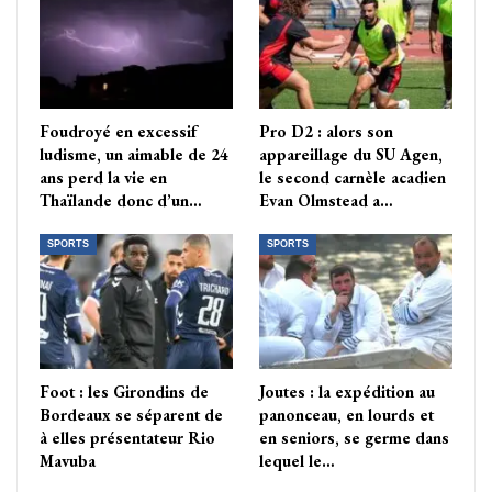
Foudroyé en excessif
Pro D2 : alors son
ludisme, un aimable de 24
appareillage du SU Agen,
ans perd la vie en
le second carnèle acadien
Thaïlande donc d’un…
Evan Olmstead a…
SPORTS
SPORTS
Foot : les Girondins de
Joutes : la expédition au
Bordeaux se séparent de
panonceau, en lourds et
à elles présentateur Rio
en seniors, se germe dans
Mavuba
lequel le…