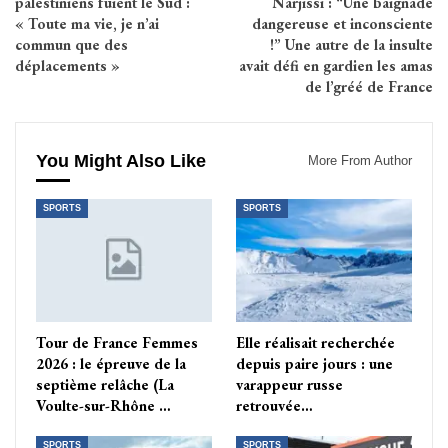
palestiniens fuient le Sud :
Narjissi : “Une baignade
« Toute ma vie, je n’ai
dangereuse et inconsciente
commun que des
!” Une autre de la insulte
déplacements »
avait défi en gardien les amas
de l’gréé de France
You Might Also Like
More From Author
SPORTS
SPORTS
Tour de France Femmes
Elle réalisait recherchée
2026 : le épreuve de la
depuis paire jours : une
septième relâche (La
varappeur russe
Voulte-sur-Rhône …
retrouvée…
SPORTS
SPORTS