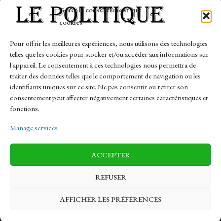
Tech
Gérer le consentement aux
Travail
cookies
Finance-Marches
Pour offrir les meilleures expériences, nous utilisons des technologies
telles que les cookies pour stocker et/ou accéder aux informations sur
Links
l'appareil. Le consentement à ces technologies nous permettra de
traiter des données telles que le comportement de navigation ou les
Contact
identifiants uniques sur ce site. Ne pas consentir ou retirer son
Sitemap
consentement peut affecter négativement certaines caractéristiques et
fonctions.
Manage services
News
Finance-Marches
Politics
ACCEPTER
Business
Tech
Health
Sports
Travel
REFUSER
AFFICHER LES PRÉFÉRENCES
© 1997-2026 - lepolitique.net. All Rights Reserved.