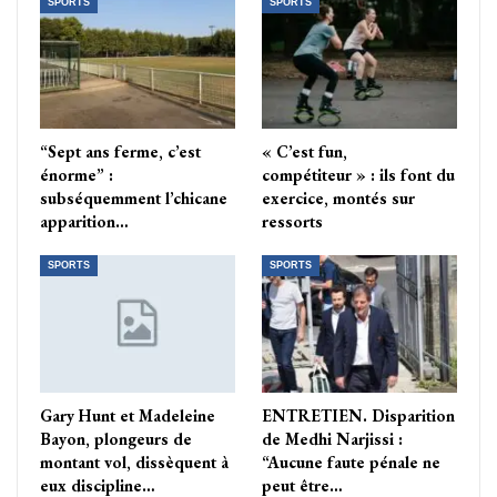
SPORTS
SPORTS
“Sept ans ferme, c’est
« C’est fun,
énorme” :
compétiteur » : ils font du
subséquemment l’chicane
exercice, montés sur
apparition…
ressorts
SPORTS
SPORTS
Gary Hunt et Madeleine
ENTRETIEN. Disparition
Bayon, plongeurs de
de Medhi Narjissi :
montant vol, dissèquent à
“Aucune faute pénale ne
eux discipline…
peut être…