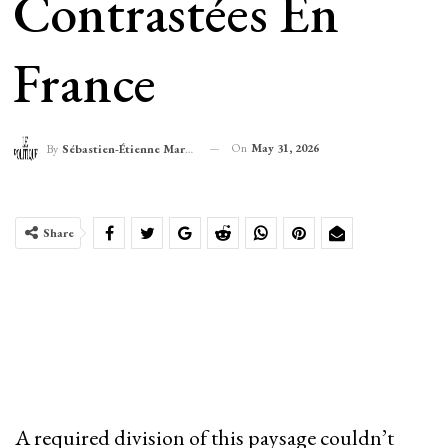
Contrastées En
France
On
May 31, 2026
By
Sébastien-Étienne Marechal
Share
A required division of this paysage couldn’t