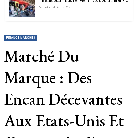
“Beaucoup nous l’envient” : 2 000 bambins…
Sébastien-Étienne Marechal
FINANCE-MARCHES
Marché Du
Marque : Des
Encan Décevantes
Aux Etats-Unis Et