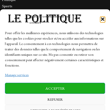
Sports
Tech
Gérer le consentement aux
Travail
cookies
Finance-Marches
Pour offrir les meilleures expériences, nous utilisons des technologies
telles que les cookies pour stocker et/ou accéder aux informations sur
Links
l'appareil. Le consentement à ces technologies nous permettra de
traiter des données telles que le comportement de navigation ou les
Contact
identifiants uniques sur ce site. Ne pas consentir ou retirer son
Sitemap
consentement peut affecter négativement certaines caractéristiques et
fonctions.
Manage services
News
Finance-Marches
Politics
ACCEPTER
Business
Tech
Health
Sports
Travel
REFUSER