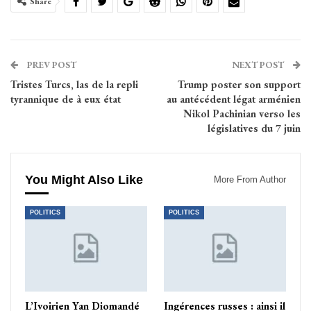
Share
PREV POST
NEXT POST
Tristes Turcs, las de la repli
Trump poster son support
tyrannique de à eux état
au antécédent légat arménien
Nikol Pachinian verso les
législatives du 7 juin
You Might Also Like
More From Author
POLITICS
POLITICS
L’Ivoirien Yan Diomandé
Ingérences russes : ainsi il