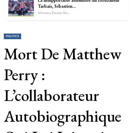
La insupportable assemblée du footballeur
Tarbais, Sébastien…
Sébastien-Étienne Marechal
POLITICS
Mort De Matthew
Perry :
L’collaborateur
Autobiographique