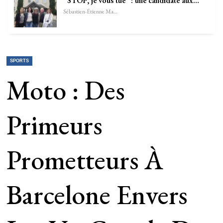
“STOP, je vous tue” : une candidate aux…
Sébastien-Étienne Marechal
SPORTS
Moto : Des
Primeurs
Prometteurs À
Barcelone Envers