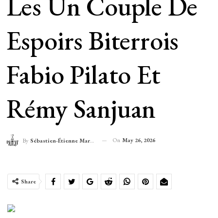
Les Un Couple De
Espoirs Biterrois
Fabio Pilato Et
Rémy Sanjuan
On
May 26, 2026
By
Sébastien-Étienne Marechal
Share