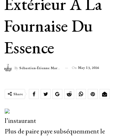
Extérieur À La
Fournaise Du
Essence
On
May 13, 2026
By
Sébastien-Étienne Marechal
Share
l’instaurant
Plus de paire paye subséquemment le