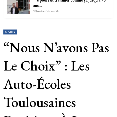
“Je pourrait travailler comme ça jusqu’à 70
ans…
Sébastien-Étienne Marechal
SPORTS
“Nous N’avons Pas
Le Choix” : Les
Auto-Écoles
Toulousaines