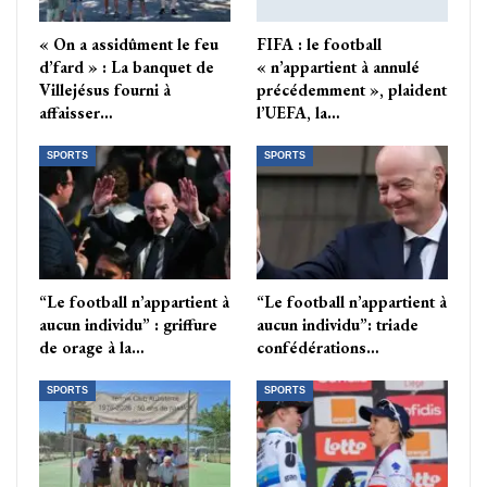
« On a assidûment le feu
FIFA : le football
d’fard » : La banquet de
« n’appartient à annulé
Villejésus fourni à
précédemment », plaident
affaisser…
l’UEFA, la…
SPORTS
SPORTS
“Le football n’appartient à
“Le football n’appartient à
aucun individu” : griffure
aucun individu”: triade
de orage à la…
confédérations…
SPORTS
SPORTS