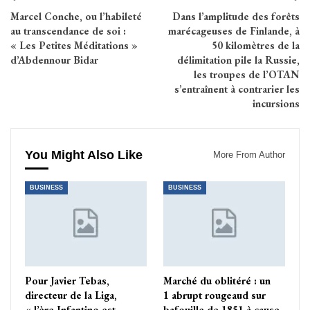
Marcel Conche, ou l’habileté
Dans l’amplitude des forêts
au transcendance de soi :
marécageuses de Finlande, à
« Les Petites Méditations »
50 kilomètres de la
d’Abdennour Bidar
délimitation pile la Russie,
les troupes de l’OTAN
s’entraînent à contrarier les
incursions
You Might Also Like
More From Author
BUSINESS
BUSINESS
Pour Javier Tebas,
Marché du oblitéré : un
directeur de la Liga,
1 abrupt rougeaud sur
« l’ère Infantino est
bafouille de 1851 à cause