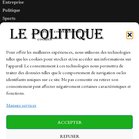
Entreprise
Politique
Sports
Tech
Gérer le consentement aux
Travail
cookies
Finance-Marches
Pour offrir les meilleures expériences, nous utilisons des technologies
telles que les cookies pour stocker et/ou accéder aux informations sur
Links
l'appareil. Le consentement à ces technologies nous permettra de
traiter des données telles que le comportement de navigation ou les
Contact
identifiants uniques sur ce site. Ne pas consentir ou retirer son
consentement peut affecter négativement certaines caractéristiques et
Sitemap
fonctions.
Manage services
News
Finance-Marches
Politics
ACCEPTER
Business
Tech
Health
Sports
Travel
REFUSER