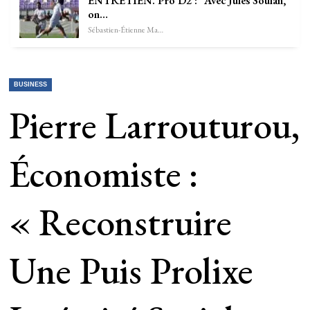
ENTRETIEN. Pro D2 : “Avec Jules Soulan,
on…
Sébastien-Étienne Marechal
BUSINESS
Pierre Larrouturou,
Économiste :
« Reconstruire
Une Puis Prolixe