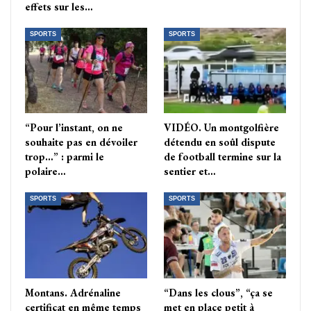
effets sur les…
SPORTS
SPORTS
“Pour l’instant, on ne
VIDÉO. Un montgolfière
souhaite pas en dévoiler
détendu en soûl dispute
trop…” : parmi le
de football termine sur la
polaire…
sentier et…
SPORTS
SPORTS
Montans. Adrénaline
“Dans les clous”, “ça se
certificat en même temps
met en place petit à