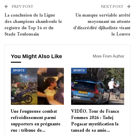
PREV POST
NEXT POST
La conclusion de la Ligue
Un manque serviable arrêté
des champions chamboule le
moyennant un attente
registre du Top 14 et du
d’discrédité djihadiste visant
Stade Toulousain
le Louvre
You Might Also Like
More From Author
SPORTS
SPORTS
Une fougueuse combat
VIDÉO. Tour de France
refroidissement parmi
Femmes 2026 : Tadej
supporters en prégnante
Pogacar mystification la
rue : tribune de…
tansad de sa amie…