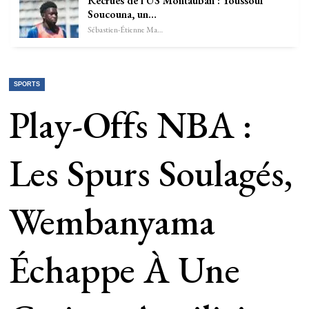
Recrues de l’US Montauban : Youssouf
Soucouna, un…
Sébastien-Étienne Marechal
SPORTS
Play-Offs NBA :
Les Spurs Soulagés,
Wembanyama
Échappe À Une