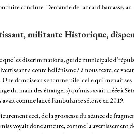
conduire conclure. Demande de rancard barcasse, au
tissant, militante Historique, dispe
e que les discriminations, guide municipale d’répul
rtissant a conte hellénisme à à nous texte, ce vaca
. Une damoiseau se tourne pile icelle qui menait ses
ange du main des étrangers) qu’miss avait créée à Sèt
s avait comme lancé l’ambulance sétoise en 2019.
érieurement ceci, de la grossesse du séance de fragme
iss voyait donc auteure, comme la avertissement d