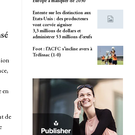
Europe à manquer de 2030
Entente sur les distinction aux
Etats-Unis : des producteurs
vont corvée aiguiser
3,3 millions de dollars et
nsé
administrer 53 millions d’œufs
Foot : l’ACFC s’incline avers à
Trélissac (1-0)
sion
nce,
e en
nt de
e