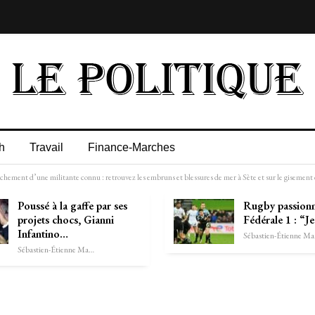
h
Travail
Finance-Marches
achement d’une militante connu : retrouvez les embruns et blessures de mer à Sète et sur le gisemen
Poussé à la gaffe par ses
Rugby passion
projets chocs, Gianni
Fédérale 1 : “J
Infantino…
Séb
Sébastien-Étienne Marechal