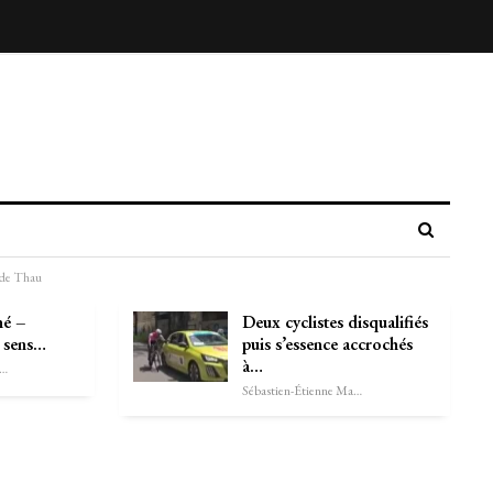
t de Thau
né –
Deux cyclistes disqualifiés
e sens…
puis s’essence accrochés
à…
astien-Étienne Marechal
Sébastien-Étienne Marechal