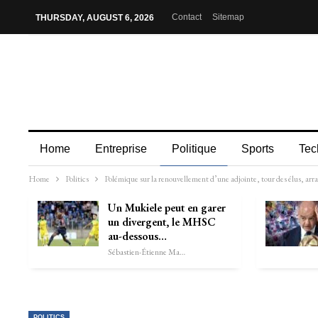
Contact
Sitemap
THURSDAY, AUGUST 6, 2026
Home
Entreprise
Politique
Sports
Tec
Home
Politics
Polémique sur la renouvellement d’une adjointe, tour des élus, arr
Un Mukiele peut en garer
un divergent, le MHSC
au-dessous…
Sébastien-Étienne Marechal
POLITICS