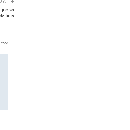
POST
e par un
de buts
uthor