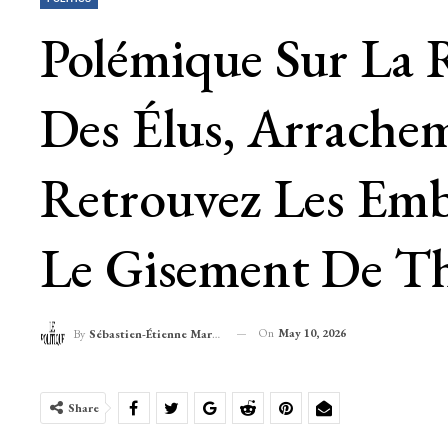
Polémique Sur La 
Des Élus, Arrache
Retrouvez Les Emb
Le Gisement De T
On
May 10, 2026
By
Sébastien-Étienne Marechal
Share