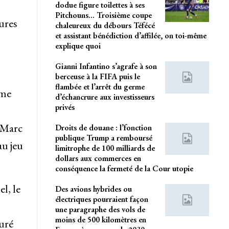
dodue figure toilettes à ses
Pitchouns… Troisième coupe
ures
chaleureux du débours Téfécé
et assistant bénédiction d’affilée, on toi-même
explique quoi
Gianni Infantino s’agrafe à son
berceuse à la FIFA puis le
flambée et l’arrêt du germe
ême
d’échancrure aux investisseurs
privés
-Marc
Droits de douane : l’fonction
publique Trump a remboursé
au jeu
limitrophe de 100 milliards de
dollars aux commerces en
conséquence la fermeté de la Cour utopie
l, le
Des avions hybrides ou
électriques pourraient façon
une paragraphe des vols de
moins de 500 kilomètres en
suré