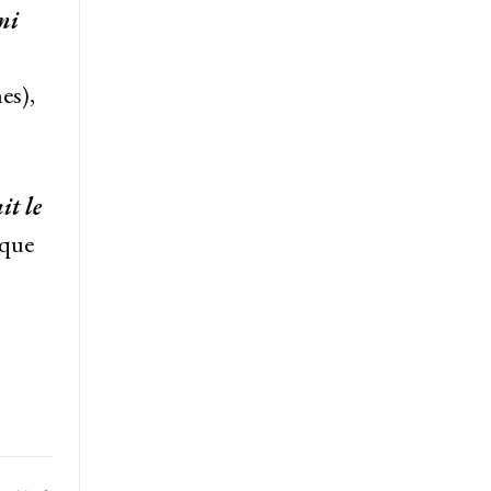
ni
es),
it le
que