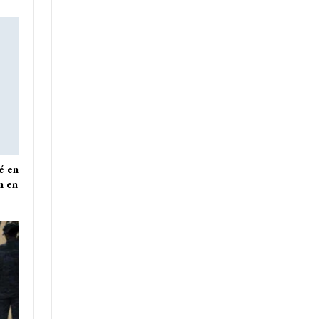
é en
n en