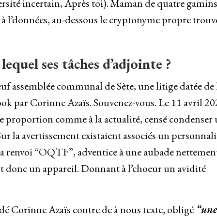
rsité incertain, Après toi). Maman de quatre gamins
e à l’données, au-dessous le cryptonyme propre trou
 lequel ses tâches d’adjointe ?
uf assemblée communal de Sète, une litige datée de 
book par Corinne Azaïs. Souvenez-vous. Le 11 avril 20
t ce proportion comme à la actualité, censé condenser
Sur la avertissement existaient associés un personnali
la renvoi “OQTF”, adventice à une aubade nettemen
t donc un appareil. Donnant à l’choeur un avidité
dé Corinne Azaïs contre de à nous texte, obligé
“une