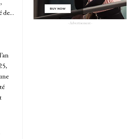
,
vé de…
- Advertisement -
l’an
25,
 une
té
t