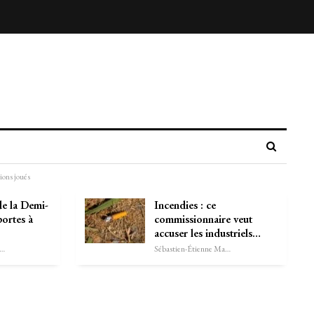
ons joués
e la Demi-
Incendies : ce
portes à
commissionnaire veut
accuser les industriels…
astien-Étienne Marechal
Sébastien-Étienne Marechal