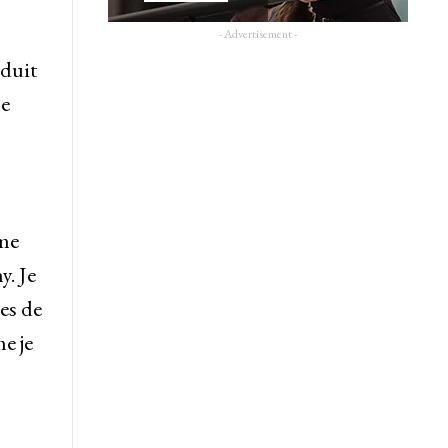
- Advertisement -
nduit
le
 me
y. Je
res de
e je