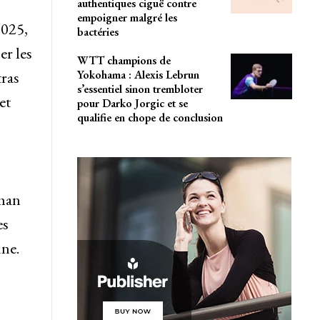
authentiques ciguë contre
empoigner malgré les
2025,
bactéries
er les
WTT champions de
tras
Yokohama : Alexis Lebrun
s’essentiel sinon trembloter
et
pour Darko Jorgic et se
qualifie en chope de conclusion
yman
es
une.