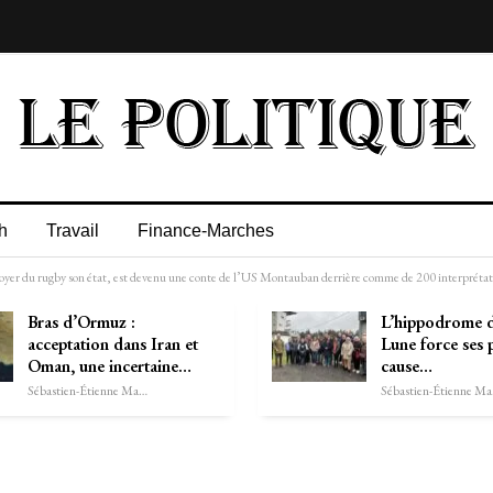
h
Travail
Finance-Marches
r du rugby son état, est devenu une conte de l’US Montauban derrière comme de 200 interprétati
Bras d’Ormuz :
L’hippodrome d
acceptation dans Iran et
Lune force ses 
Oman, une incertaine…
cause…
Sébastien-Étienne Marechal
Séb