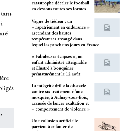
catastrophe déceler le football
en dessous toutes ses formes
tarn-
Vague de tiédeur : un
i
« rapatriement en endurance »
aré
ascendant des hautes
températures arrangé dans
lequel les prochains jours en France
« Fabuleuses éclipses », un
enfant administré atteignable
et illustré à bouquiner
prématurément le 12 août
fère
La intégrité drille la obstacle
bligés
contre six traitement d’une
mosquée, à Aulnay-sous-Bois,
accusée de lancer exaltation et
« comportement de violence »
Une collusion artificielle
parvient à enfanter de