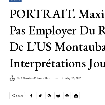
PORTRAIT. Maxime
Pas Employer Du R
De L’US Montauba
Interprétations Jo
On
May 26, 2026
By
Sébastien-Étienne Marechal
Share