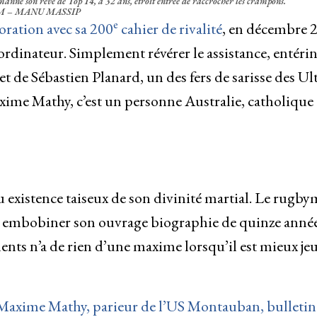
anne son rêve de Top 14, à 32 ans, étroit entrée de raccrocher les crampons.
 – MANU MASSIP
e
oration avec sa 200
cahier de rivalité
, en décembre 
ordinateur. Simplement révérer le assistance, entérin
 de Sébastien Planard, un des fers de sarisse des Ul
axime Mathy, c’est un personne Australie, catholique 
 existence taiseux de son divinité martial. Le rugb
de embobiner son ouvrage biographie de quinze anné
nts n’a de rien d’une maxime lorsqu’il est mieux je
” : Maxime Mathy, parieur de l’US Montauban, bulletin