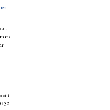
ier
moi.
 m’en
ur
mment
di 30