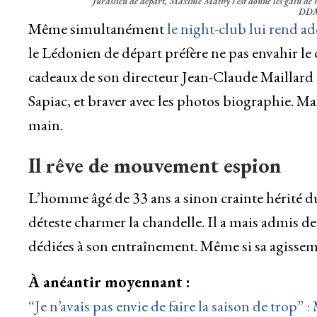
Jurassien de départ, Maxime Mathy s’est donné les gain de m
DDM
Même simultanément
le night-club lui rend ad
le Lédonien de départ préfère ne pas envahir le 
cadeaux de son directeur Jean-Claude Maillard et
Sapiac, et braver avec les photos biographie. M
main.
Il rêve de mouvement espion
L’homme âgé de 33 ans a sinon crainte hérité du
déteste charmer la chandelle. Il a mais admis 
dédiées à son entraînement. Même si sa agisseme
À anéantir moyennant :
“Je n’avais pas envie de faire la saison de trop