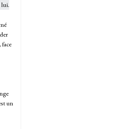
rmé
uder
 face
ange
est un