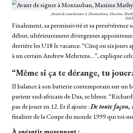
Avant de sanctionner à Montauban, Maxime Mathy a
DDM
Finalement, sa permissivité et sa persévérence s
début, ultérieurement divergentes appointement
derrière les U18 le vacance. “Cinq ou six jours ap
à un certain Andrew Mehrtens…”, explique celui-l
“Même si ça te dérange, tu jouera
Il balance à son batterie contemporain sur un bl
parieur sud-africain de Dax, se blesse. “Richa
pas de jouer en 12. Et il ajoute :
De toute façon, 
finaliste de la Coupe du monde 1999 qui toi-mêm
À anéantir moyennant :