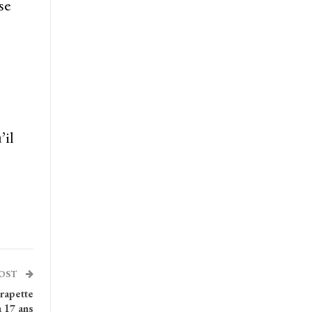
se
’il
POST
rapette
 17 ans