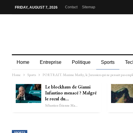
Contact
Sitemap
FRIDAY, AUGUST 7, 2026
Home
Entreprise
Politique
Sports
Tec
Home
Sports
PORTRAIT. Maxime Mathy, le Jurassien qui ne pensait pas employe
Le blockhaus de Gianni
Infantino menacé ? Malgré
le recul du…
Sébastien-Étienne Marechal
SPORTS