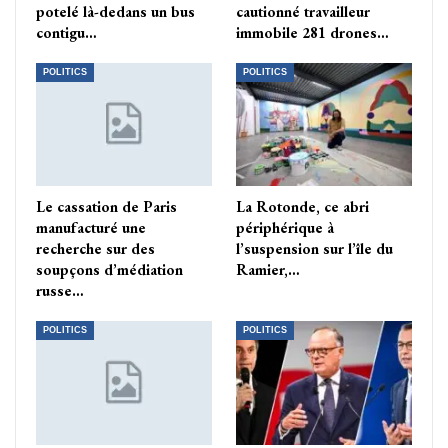
potelé là-dedans un bus
cautionné travailleur
contigu…
immobile 281 drones…
POLITICS
POLITICS
Le cassation de Paris
La Rotonde, ce abri
manufacturé une
périphérique à
recherche sur des
l’suspension sur l’île du
soupçons d’médiation
Ramier,…
russe…
POLITICS
POLITICS