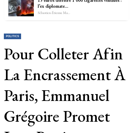
15 euros derrière 1 000 cigarettes vendues :
l’ex diplomate…
Sébastien-Étienne Marechal
POLITICS
Pour Colleter Afin
La Encrassement À
Paris, Emmanuel
Grégoire Promet