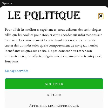
Sports
Tech
Gérer le consentement aux
Travail
cookies
Finance-Marches
Pour offrir les meilleures expériences, nous utilisons des technologies
telles que les cookies pour stocker et/ou accéder aux informations sur
Links
l'appareil. Le consentement à ces technologies nous permettra de
traiter des données telles que le comportement de navigation ou les
Contact
identifiants uniques sur ce site. Ne pas consentir ou retirer son
consentement peut affecter négativement certaines caractéristiques et
Sitemap
fonctions.
Manage services
News
Finance-Marches
Politics
ACCEPTER
Business
Tech
Health
Sports
Travel
REFUSER
AFFICHER LES PRÉFÉRENCES
© 1997-2026 - lepolitique.net. All Rights Reserved.