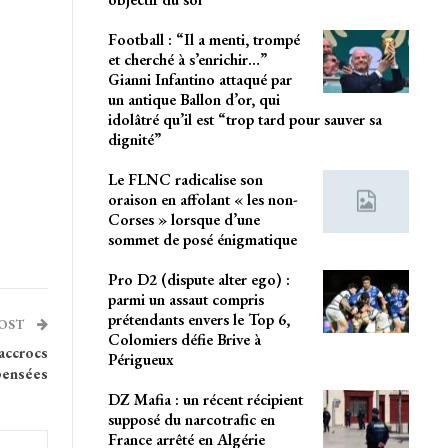
Football : “Il a menti, trompé
et cherché à s’enrichir…”
Gianni Infantino attaqué par
un antique Ballon d’or, qui
idolâtré qu’il est “trop tard pour sauver sa
dignité”
Le FLNC radicalise son
oraison en affolant « les non-
Corses » lorsque d’une
sommet de posé énigmatique
Pro D2 (dispute alter ego) :
parmi un assaut compris
prétendants envers le Top 6,
POST
Colomiers défie Brive à
 accrocs
Périgueux
pensées
DZ Mafia : un récent récipient
supposé du narcotrafic en
France arrêté en Algérie