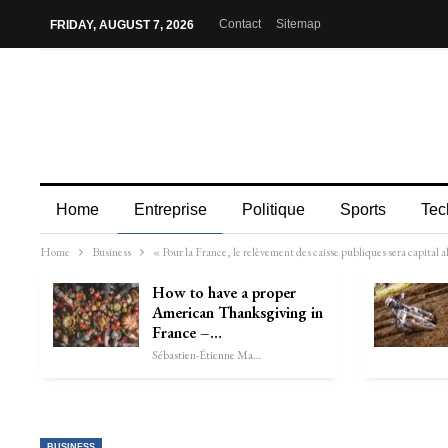
Contact
Sitemap
FRIDAY, AUGUST 7, 2026
Home
Entreprise
Politique
Sports
Tec
Home
Business
« Pour la France, le relèvement des caisse publiques sera capital al
How to have a proper
American Thanksgiving in
France –…
Sébastien-Étienne Marechal
BUSINESS