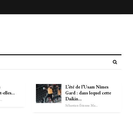
s
L’été de l’Usam Nîmes
t-elles…
Gard : dans lequel cette
Daikin…
astien-Étienne Marechal
Sébastien-Étienne Marechal