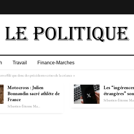
h
Travail
Finance-Marches
ors effilé que donc des précédentes crises de la créance »
Motocross : Julien
Les “ingérence
Bonnaudin sacré athlète de
étrangères” son
France
Séb
Sébastien-Étienne Marechal