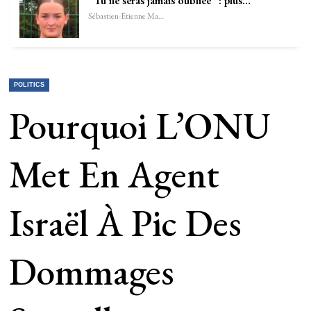
“Tu ne seras jamais oubliée” : plus…
Sébastien-Étienne Marechal
POLITICS
Pourquoi L’ONU
Met En Agent
Israël À Pic Des
Dommages