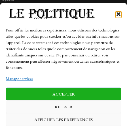
Tech
Gérer le consentement aux
Travail
cookies
Finance-Marches
Pour offrir les meilleures expériences, nous utilisons des technologies
telles que les cookies pour stocker et/ou accéder aux informations sur
Links
l'appareil. Le consentement à ces technologies nous permettra de
traiter des données telles que le comportement de navigation ou les
Contact
identifiants uniques sur ce site. Ne pas consentir ou retirer son
Sitemap
consentement peut affecter négativement certaines caractéristiques et
fonctions.
Manage services
News
Finance-Marches
Politics
ACCEPTER
Business
Tech
Health
Sports
Travel
REFUSER
AFFICHER LES PRÉFÉRENCES
© 1997-2026 - lepolitique.net. All Rights Reserved.