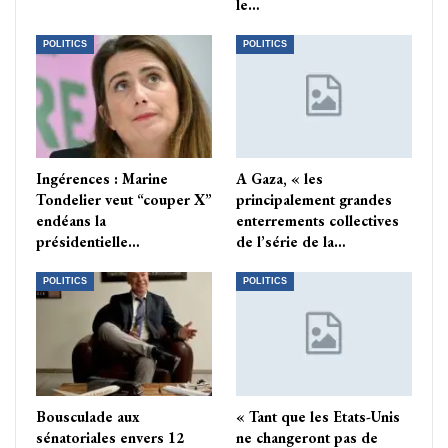
le…
POLITICS
POLITICS
Ingérences : Marine
A Gaza, « les
Tondelier veut “couper X”
principalement grandes
endéans la
enterrements collectives
présidentielle…
de l’série de la…
POLITICS
POLITICS
Bousculade aux
« Tant que les Etats-Unis
sénatoriales envers 12
ne changeront pas de