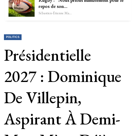
Rugby : “Nous prions humblement pour le
repos de son…
Sébastien-Étienne Marechal
POLITICS
Présidentielle
2027 : Dominique
De Villepin,
Aspirant À Demi-