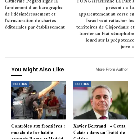
Catherine Pégard signe la
l’ONG israélienne La Paix à
fondement d’un barographe
présent : « La
de l’désintéressement et
apparentement au corse en
l’structuration de chartes
Israël veut rattacher les
éditoriales par établissement
territoires de Cisjordanie et
border un Etat xénophobe
lourd sur la prépotence
juive »
You Might Also Like
More From Author
POLITICS
POLITICS
Contrôles aux frontières :
Xavier Bertrand : « Ceuta,
muscle de fer habile
Calais : dans un Traité de
compris Rome et Madrid
Calais »