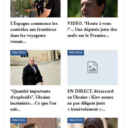
L’Espagne commence les
VIDÉO. “Honte à vous
contrôles aux frontières
!”… Une députée jette des
dans les voyageurs
œufs sur le Premier…
venant…
POLITICS
POLITICS
“Quantité importante
EN DIRECT, désaccord
d’explosifs”, Ukraine
en Ukraine : Kiev assure
incriminée… Ce que l’on
ne pas diligent juste
sait…
« bénévolement »…
POLITICS
POLITICS