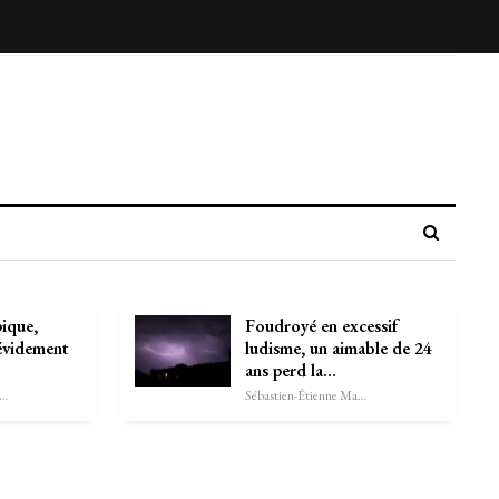
ique,
Foudroyé en excessif
évidement
ludisme, un aimable de 24
ans perd la…
astien-Étienne Marechal
Sébastien-Étienne Marechal