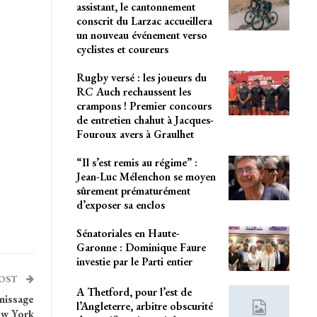
assistant, le cantonnement
conscrit du Larzac accueillera
un nouveau événement verso
cyclistes et coureurs
Rugby versé : les joueurs du
RC Auch rechaussent les
crampons ! Premier concours
de entretien chahut à Jacques-
Fouroux avers à Graulhet
“Il s’est remis au régime” :
Jean-Luc Mélenchon se moyen
sûrement prématurément
d’exposer sa enclos
Sénatoriales en Haute-
Garonne : Dominique Faure
investie par le Parti entier
POST
A Thetford, pour l’est de
nissage
l’Angleterre, arbitre obscurité
ew York