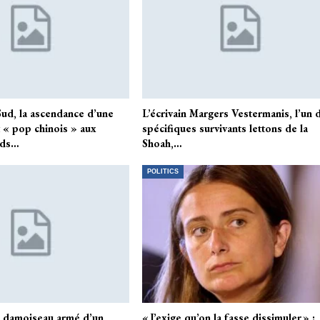
ud, la ascendance d’une
L’écrivain Margers Vestermanis, l’un 
« pop chinois » aux
spécifiques survivants lettons de la
rds…
Shoah,…
POLITICS
n damoiseau armé d’un
« J’exige qu’on la fasse dissimuler » :