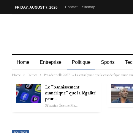
Contact
Sitemap
FRIDAY, AUGUST 7, 2026
Home
Entreprise
Politique
Sports
Tec
Home
Politics
Présidentielle 2027 : « Le cataclysme que le case de façon sinon ai
Le “bannissement
numérique” que la légalité
peut…
Sébastien-Étienne Marechal
POLITICS