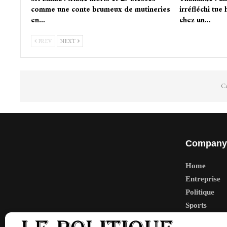
comme une conte brumeux de mutineries
irréfléchi tue 
en…
chez un…
PREV
NEXT
Co
Company
Home
Entreprise
Politique
Sports
Tech