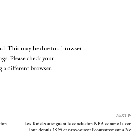
oad. This may be due to a browser
ngs. Please check your
g a different browser.
NEXT 
tion
Les Knicks atteignent la conclusion NBA comme la ver
jour depuis 1999 et provoquent l’contentement à N