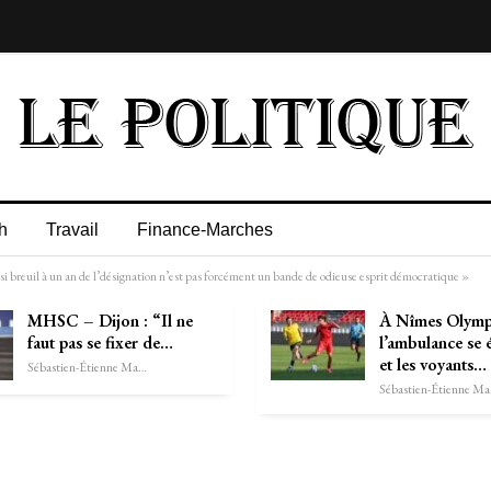
h
Travail
Finance-Marches
nsi breuil à un an de l’désignation n’est pas forcément un bande de odieuse esprit démocratique »
MHSC – Dijon : “Il ne
À Nîmes Olymp
faut pas se fixer de…
l’ambulance se 
et les voyants…
Sébastien-Étienne Marechal
Séb