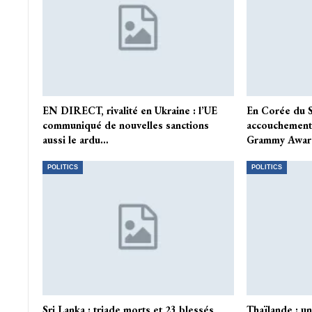
EN DIRECT, rivalité en Ukraine : l’UE
En Corée du S
communiqué de nouvelles sanctions
accouchement 
aussi le ardu…
Grammy Awa
POLITICS
POLITICS
Sri Lanka : triade morts et 23 blessés
Thaïlande : u