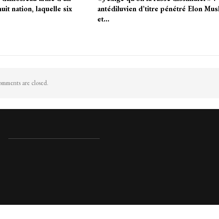
huit nation, laquelle six
antédiluvien d’titre pénétré Elon Mus
et…
mments are closed.