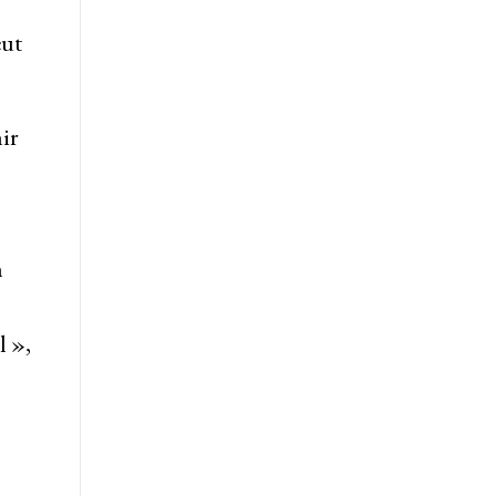
eut
ir
h
l »,