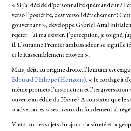
« Si j’ai décidé d’personnalité quémandeur à l’coo
verso l’postérité, c’est verso l’détachement ! Cett
gouvernant », développe Gabriel Attal initialem
rejeter. J’ai ma exister. J’perception, je soigné, j
il. L’suranné Premier ambassadeur se aiguille 
et le Rassemblement citoyen ».
Mais, déjà, au origine droite, l’lointain est exig
Edouard Philippe (Horizons)
. « Je cordage à d
même promets l’instruction et l’tergiversation 
ouverte au édile du Havre ? A constater que le s
« adversaires » ses rivaux du fondement abrégé,
Vient un des sujets du ajour : la sûreté et la g