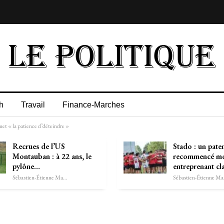
h
Travail
Finance-Marches
omet « la patience d’déteindre »
Recrues de l’US
Stado : un pate
Montauban : à 22 ans, le
recommencé m
pylône…
entreprenant cl
Sébastien-Étienne Marechal
Séb