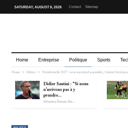
Contact
Sitemap
SATURDAY, AUGUST 8, 2026
Home
Entreprise
Politique
Sports
Tec
Home
Politics
Présidentielle 2027 : verso son initial assemblée, Gabriel Attal pr
Didier Santini : “Si nous
n’arrivons pas à y
prendre…
Sébastien-Étienne Marechal
POLITICS