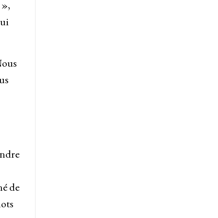
 »,
qui
 Nous
us
endre
né de
dots