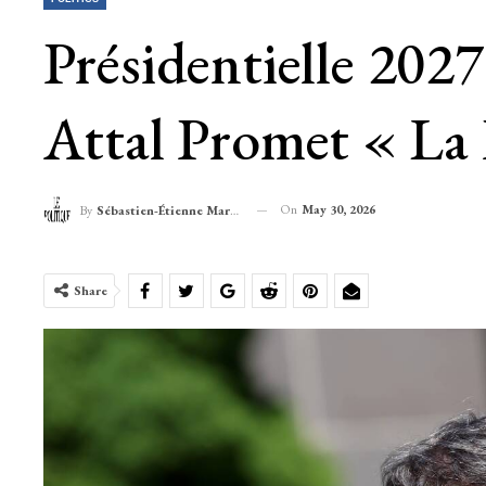
Présidentielle 2027
Attal Promet « La 
On
May 30, 2026
By
Sébastien-Étienne Marechal
Share