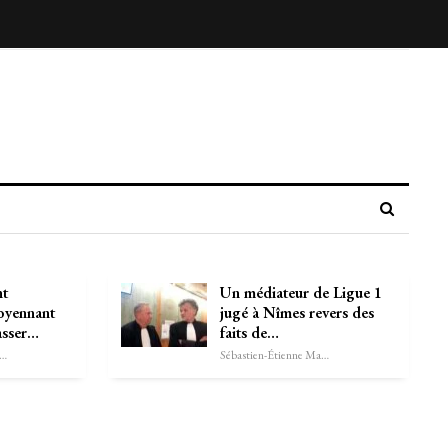
nt
Un médiateur de Ligue 1
oyennant
jugé à Nîmes revers des
asser…
faits de…
astien-Étienne Marechal
Sébastien-Étienne Marechal