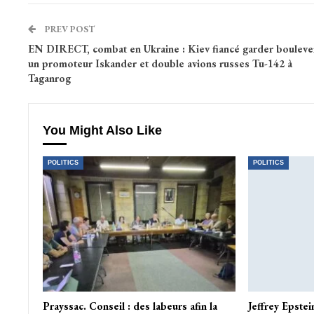
PREV POST
EN DIRECT, combat en Ukraine : Kiev fiancé garder bouleve
un promoteur Iskander et double avions russes Tu-142 à
Taganrog
You Might Also Like
POLITICS
POLITICS
Prayssac. Conseil : des labeurs afin la
Jeffrey Epstei