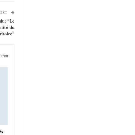
POST
lt : “Le
ntité du
ritoire”
uthor
és