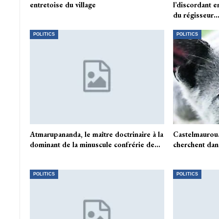
entretoise du village
l’discordant 
du régisseur
POLITICS
POLITICS
Atmarupananda, le maître doctrinaire à la
Castelmaurou.
dominant de la minuscule confrérie de…
cherchent dans
POLITICS
POLITICS