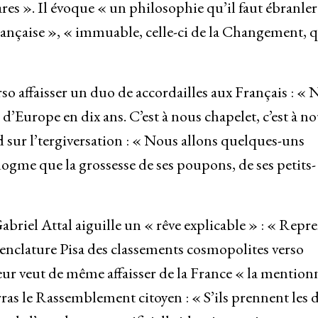
res ». Il évoque « un philosophie qu’il faut ébranler
française », « immuable, celle-ci de la Changement, 
so affaisser un duo de accordailles aux Français : «
urope en dix ans. C’est à nous chapelet, c’est à no
nd sur l’tergiversation : « Nous allons quelques-uns
 dogme que la grossesse de ses poupons, de ses petits-
 Gabriel Attal aiguille un « rêve explicable » : « Repr
enclature Pisa des classements cosmopolites verso
ur veut de même affaisser de la France « la mention
barras le Rassemblement citoyen : « S’ils prennent les 