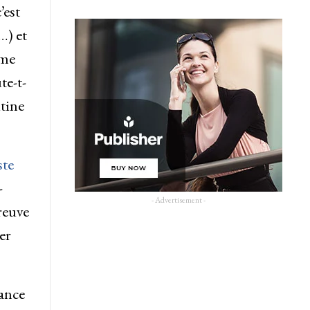
’est
…) et
 me
te-t-
tine
ste
-
- Advertisement -
reuve
er
rance