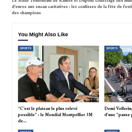
Le Stade Toulousain de Ramos et Dupont collectage des mill
d’euros aux encan caritatives : les coulisses de la fête de festi
des champions
You Might Also Like
SPORTS
SPORTS
“C’est le plateau le plus relevé
Demi Vollerin
possible” : le Mondial Montpellier 3M
d’une “pause 
de…