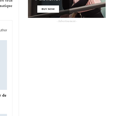
ire tech
ématique
- Advertisement -
uthor
r de