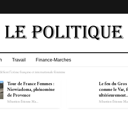
h
Travail
Finance-Marches
éfient l’crème française et internationale féminine
Tour de France Femmes :
Le feu du Gros 
Niewiadoma, phénomène
comme le Var, f
de Provence
ultérieurement
Sébastien-Étienne Marechal
Séb