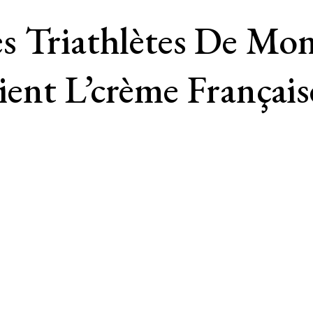
 Triathlètes De Mont
nt L’crème Française