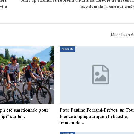
iers
Start-up : Londres reprend à Paris sa auréole de nécessa
vité
occidentale la surtout cin
More From A
SPORTS
g a été sanctionnée pour
Pour Pauline Ferrand-Prévot, un Tou
pipi” sur le…
France amphigourique et ébauché,
lointain de…