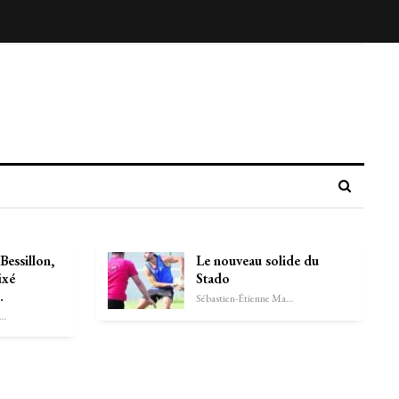
Bessillon,
Le nouveau solide du
ixé
Stado
…
Sébastien-Étienne Marechal
astien-Étienne Marechal