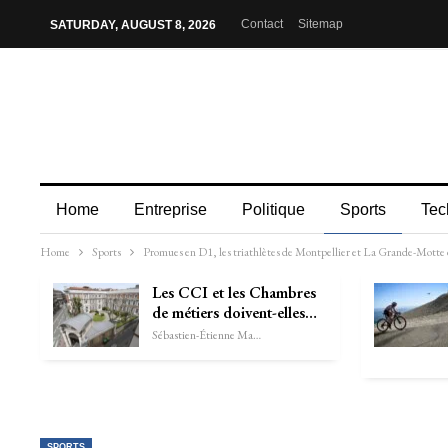
Contact
Sitemap
SATURDAY, AUGUST 8, 2026
Home
Entreprise
Politique
Sports
Tec
Home
Sports
Promues en D1, les triathlètes de Montpellier et La Grande-Motte d
Les CCI et les Chambres
de métiers doivent-elles…
Sébastien-Étienne Marechal
SPORTS