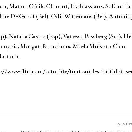
n, Manon Cécile Climent, Liz Blassiaux, Solène Ta
ine De Groof (Bel), Odil Wittemans (Bel), Antonia
p), Natalia Castro (Esp), Vanessa Possberg (Sui), He
r François, Morgan Branchoux, Maela Moison ; Clara
Marnoni.
://www.fftri.com/actualite/tout-sur-les-triathlon-ser
NEXT 