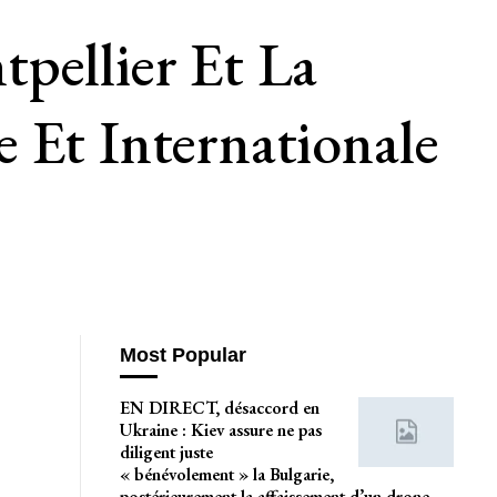
pellier Et La
 Et Internationale
Most Popular
EN DIRECT, désaccord en
Ukraine : Kiev assure ne pas
diligent juste
« bénévolement » la Bulgarie,
postérieurement la affaissement d’un drone