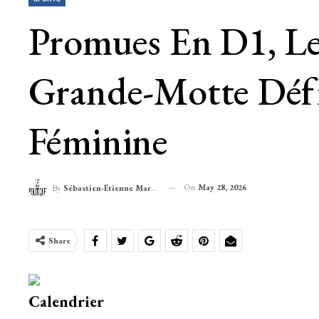
Promues En D1, Les
Grande-Motte Défie
Féminine
On
May 28, 2026
By
Sébastien-Étienne Marechal
Share
Calendrier