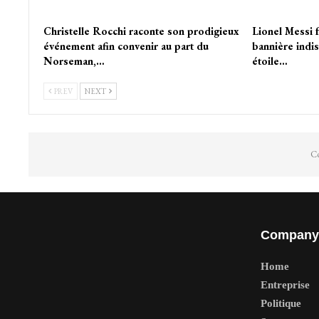
Christelle Rocchi raconte son prodigieux
Lionel Messi f
événement afin convenir au part du
bannière indis
Norseman,…
étoile…
PREV
NEXT
Co
Company
Home
Entreprise
Politique