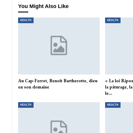
You Might Also Like
HEALTH
HEALTH
Au Cap-Ferret, Benoît Bartherotte, dieu
« La loi Ripos
en son domaine
la pâturage, l
le…
HEALTH
HEALTH