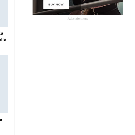
- Advertisement -
du
ellé
du