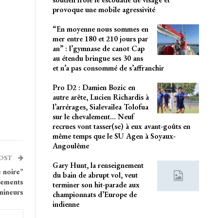
provoque une mobile agressivité
“En moyenne nous sommes en
mer entre 180 et 210 jours par
an” : l’gymnase de canot Cap
au étendu bringue ses 30 ans
et n’a pas consommé de s’affranchir
Pro D2 : Damien Bozic en
autre arête, Lucien Richardis à
l’arrérages, Sialevailea Tolofua
sur le chevalement… Neuf
recrues vont tasser(se) à eux avant-goûts en
même temps que le SU Agen à Soyaux-
Angoulême
POST
Gary Hunt, la renseignement
e noire”
du bain de abrupt vol, veut
tements
terminer son hit-parade aux
 mineurs
championnats d’Europe de
indienne