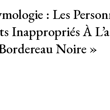
ymologie : Les Perso
 Inappropriés À L’a
 Bordereau Noire »