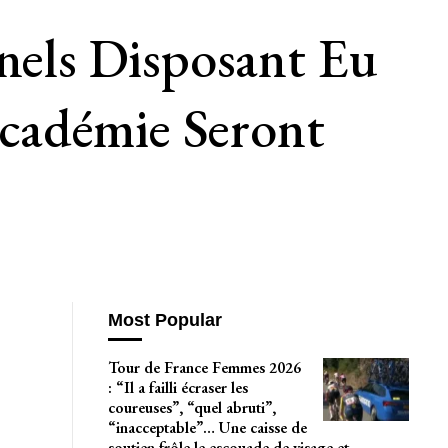
nnels Disposant Eu
cadémie Seront
Most Popular
Tour de France Femmes 2026
: “Il a failli écraser les
coureuses”, “quel abruti”,
“inacceptable”… Une caisse de
soutien frôle le escouade de visage et