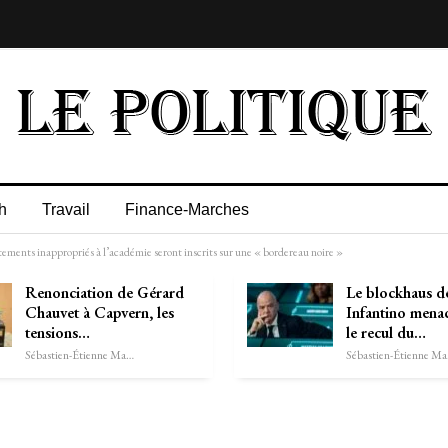
h
Travail
Finance-Marches
tements inappropriés à l’académie seront inscrits sur une « bordereau noire »
Renonciation de Gérard
Le blockhaus d
Chauvet à Capvern, les
Infantino mena
tensions…
le recul du…
Sébastien-Étienne Marechal
Séb