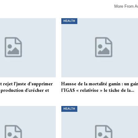
More From A
HEALTH
t rejet l’juste d’supprimer
Hausse de la mortalité gamin : un gai
a production d’crécher et
l’IGAS « relativise » le tâche de la…
HEALTH