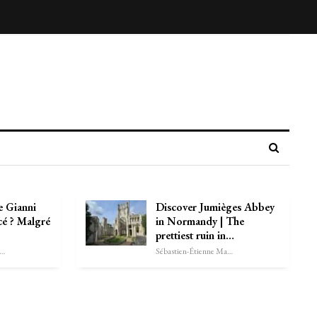
e Gianni
Discover Jumièges Abbey
cé ? Malgré
in Normandy | The
prettiest ruin in…
astien-Étienne Marechal
Sébastien-Étienne Marechal