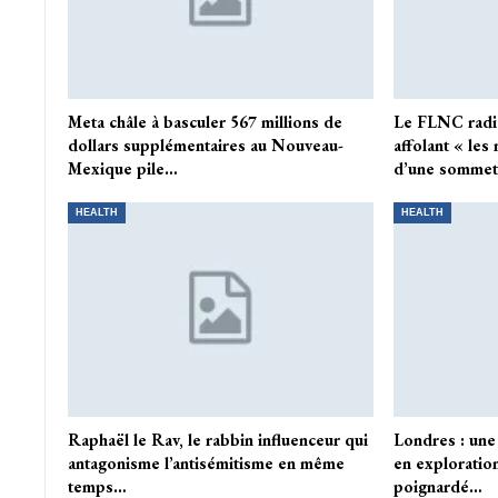
Meta châle à basculer 567 millions de
Le FLNC radic
dollars supplémentaires au Nouveau-
affolant « le
Mexique pile…
d’une somme
HEALTH
HEALTH
Raphaël le Rav, le rabbin influenceur qui
Londres : une
antagonisme l’antisémitisme en même
en exploration
temps…
poignardé…