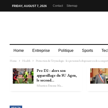
Contact
Sitemap
FRIDAY, AUGUST 7, 2026
Home
Entreprise
Politique
Sports
Tec
Home
Health
Protection de l’étymologie : les personnels disposant eu des compor
Pro D2 : alors son
appareillage du SU Agen,
le second…
Sébastien-Étienne Marechal
HEALTH