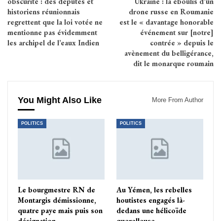
obscurité : des députés et
Ukraine : la éboulis d’un
historiens réunionnais
drone russe en Roumanie
regrettent que la loi votée ne
est le « davantage honorable
mentionne pas évidemment
événement sur [notre]
les archipel de l’eaux Indien
contrée » depuis le
avènement du belligérance,
dit le monarque roumain
You Might Also Like
More From Author
POLITICS
POLITICS
Le bourgmestre RN de
Au Yémen, les rebelles
Montargis démissionne,
houtistes engagés là-
quatre paye mais puis son
dedans une hélicoïde
désignation
querelleuse