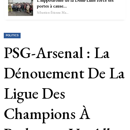
L’hippodrome de la Demi-Lune force ses
portes à cause…
Sébastien-Étienne Marechal
POLITICS
PSG-Arsenal : La
Dénouement De La
Ligue Des
Champions À