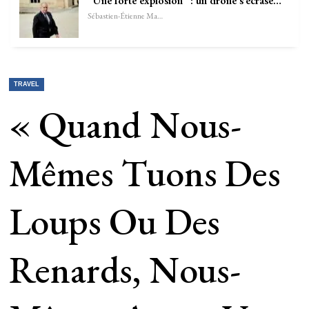
“Une forte explosion” : un drone s’écrase…
Sébastien-Étienne Marechal
TRAVEL
« Quand Nous-
Mêmes Tuons Des
Loups Ou Des
Renards, Nous-