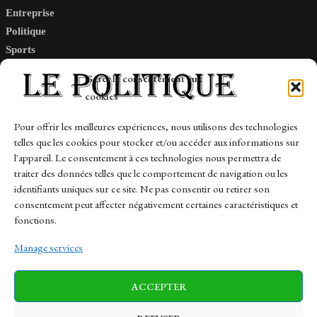
Entreprise
Politique
Sports
Tech
Gérer le consentement aux
Travail
cookies
Finance-Marches
Pour offrir les meilleures expériences, nous utilisons des technologies
telles que les cookies pour stocker et/ou accéder aux informations sur
Links
l'appareil. Le consentement à ces technologies nous permettra de
traiter des données telles que le comportement de navigation ou les
Contact
identifiants uniques sur ce site. Ne pas consentir ou retirer son
Sitemap
consentement peut affecter négativement certaines caractéristiques et
fonctions.
Manage services
News
Finance-Marches
Politics
ACCEPTER
Business
Tech
Health
Sports
Travel