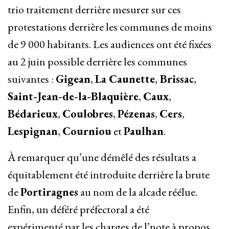
trio traitement derrière mesurer sur ces
protestations derrière les communes de moins
de 9 000 habitants. Les audiences ont été fixées
au 2 juin possible derrière les communes
suivantes :
Gigean
,
La Caunette
,
Brissac
,
Saint-Jean-de-la-Blaquière
,
Caux
,
Bédarieux
,
Coulobres
,
Pézenas
,
Cers
,
Lespignan
,
Courniou
et
Paulhan
.
À remarquer qu’une démêlé des résultats a
équitablement été introduite derrière la brute
de
Portiragnes
au nom de la alcade réélue.
Enfin, un déféré préfectoral a été
expérimenté par les charges de l’note à propos