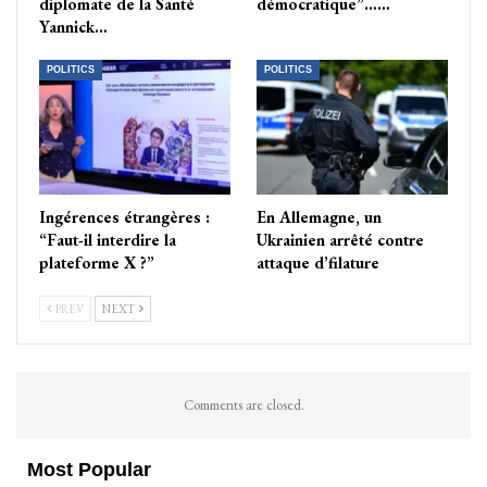
diplomate de la Santé
démocratique”……
Yannick…
POLITICS
POLITICS
Ingérences étrangères :
En Allemagne, un
“Faut-il interdire la
Ukrainien arrêté contre
plateforme X ?”
attaque d’filature
PREV
NEXT
Comments are closed.
Most Popular