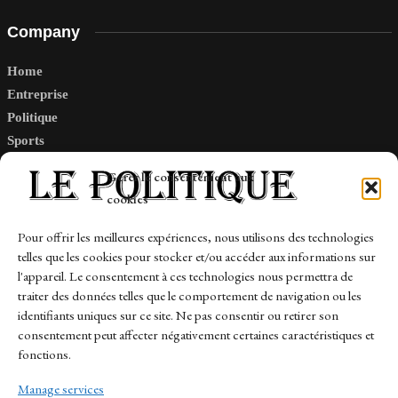
Company
Home
Entreprise
Politique
Sports
Tech
Gérer le consentement aux
Travail
cookies
Finance-Marches
Pour offrir les meilleures expériences, nous utilisons des technologies
telles que les cookies pour stocker et/ou accéder aux informations sur
Links
l'appareil. Le consentement à ces technologies nous permettra de
traiter des données telles que le comportement de navigation ou les
Contact
identifiants uniques sur ce site. Ne pas consentir ou retirer son
Sitemap
consentement peut affecter négativement certaines caractéristiques et
fonctions.
Manage services