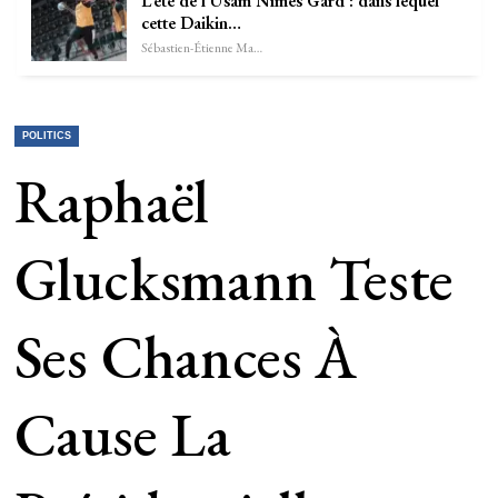
L’été de l’Usam Nîmes Gard : dans lequel
cette Daikin…
Sébastien-Étienne Marechal
POLITICS
Raphaël
Glucksmann Teste
Ses Chances À
Cause La