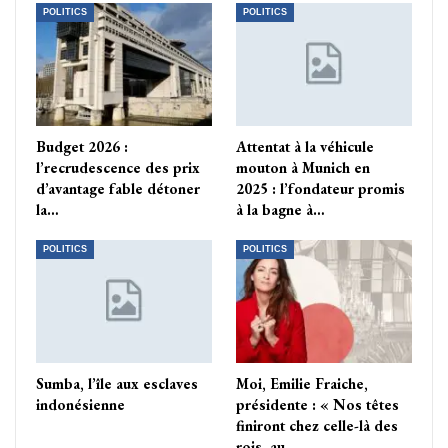
POLITICS
POLITICS
Budget 2026 :
Attentat à la véhicule
l’recrudescence des prix
mouton à Munich en
d’avantage fable détoner
2025 : l’fondateur promis
la…
à la bagne à…
POLITICS
POLITICS
Sumba, l’île aux esclaves
Moi, Emilie Fraiche,
indonésienne
présidente : « Nos têtes
finiront chez celle-là des
rois, au…