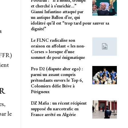
Football : “Il a menti, trompé
et cherché à s’enrichir…”
Gianni Infantino attaqué par
un antique Ballon d’or, qui
idolâtré qu’il est “trop tard pour sauver sa
dignité”
a
Le FLNC radicalise son
oraison en affolant « les non-
Corses » lorsque d’une
(FFR)
sommet de posé énigmatique
ient
Pro D2 (dispute alter ego) :
parmi un assaut compris
prétendants envers le Top 6,
Colomiers défie Brive à
GR
Périgueux
es,
DZ Mafia : un récent récipient
supposé du narcotrafic en
ar le
France arrêté en Algérie