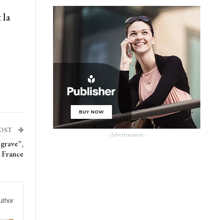
 la
POST
- Advertisement -
 grave”,
 France
uthor