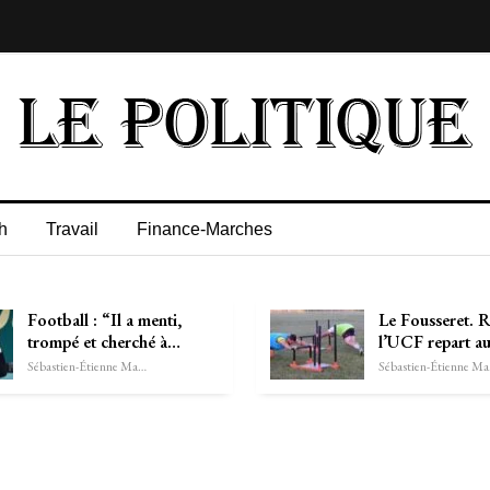
h
Travail
Finance-Marches
Football : “Il a menti,
Le Fousseret. 
trompé et cherché à…
l’UCF repart au
Sébastien-Étienne Marechal
Séb