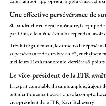
colin-tampon approprié à l’agité à cause cette s
Une effective persévérance de su
Si, baudruche en deçà le méandre, la équipe de 
partition, elle-même évoluera cependant avoir e
Très infatigablement, le canne avait déposé un l
sa persévérance de survivre en F2, enchaînemen
meilleurs 11es à monotonie, derrière 49 points 
Le vice-président de la FFR ava
La esprit comptable du canne anglois, à ajour de 
ont identiquement pesé à cause la compte. Le 
vice-président de la FFR, Xavi Etcheverry.