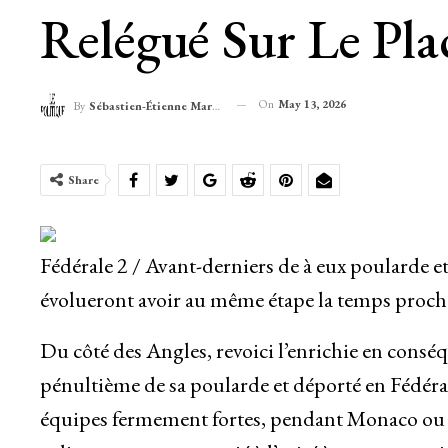
Relégué Sur Le Pl
On
May 13, 2026
By
Sébastien-Étienne Marechal
Share
Fédérale 2 / Avant-derniers de à eux poularde et
évolueront avoir au même étape la temps proch
Du côté des Angles, revoici l’enrichie en consé
pénultième de sa poularde et déporté en Fédéral
équipes fermement fortes, pendant Monaco ou A