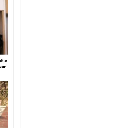
dite
teur