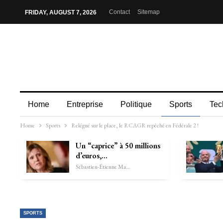
Contact
Sitemap
FRIDAY, AUGUST 7, 2026
Home
Entreprise
Politique
Sports
Tec
Home
Sports
Relégué sur le place, le RCAGR repêché en Fédérale 2 !
Un “caprice” à 50 millions
d’euros,…
Sébastien-Étienne Marechal
SPORTS