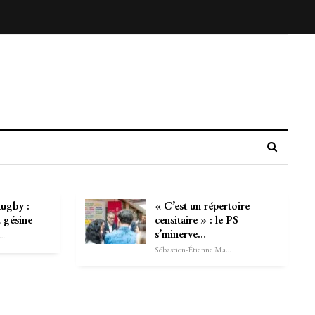
Rugby :
« C’est un répertoire
 gésine
censitaire » : le PS
s’minerve…
astien-Étienne Marechal
Sébastien-Étienne Marechal