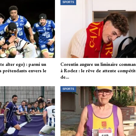
SPORTS
e alter ego) : parmi un
Corentin augure un liminaire comman
s prétendants envers le
à Rodez : le rêve de attente compéti
de…
SPORTS