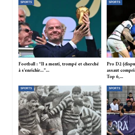
SPORTS
SPORTS
Football : “Il a menti, trompé et cherché
Pro D2 (disput
à s’enrichir…”…
assaut compri
Top 6,…
SPORTS
SPORTS