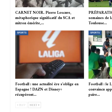
CARNET NOIR. Pierre Lescure,
PRÉPARATION.
métaphorique significatif du SCA et
semaines de la
mitron émérite,…
Toulouse…
SPORTS
SPORTS
Football : une actualité ère s’oblige en
Football : le 
Espagne ! DAZN et Disney+
convaincu appé
récupèrent…
paire…
PREV
NEXT