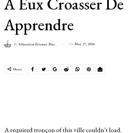
À Eux Croasser De
Apprendre
On
May 27, 2026
By
Sébastien-Étienne Marechal
Share
A required tronçon of this ville couldn’t load.