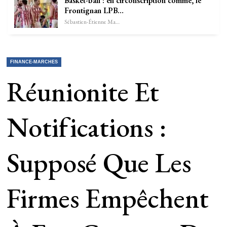
Basket-ball : en circonscription comme, le
Frontignan LPB…
Sébastien-Étienne Marechal
FINANCE-MARCHES
Réunionite Et
Notifications :
Supposé Que Les
Firmes Empêchent