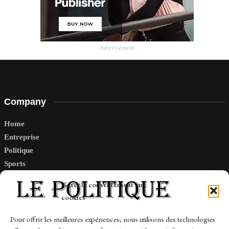
- Advertisement -
Company
Home
Entreprise
Politique
Sports
Tech
Gérer le consentement aux
Travail
cookies
Finance-Marches
Pour offrir les meilleures expériences, nous utilisons des technologies