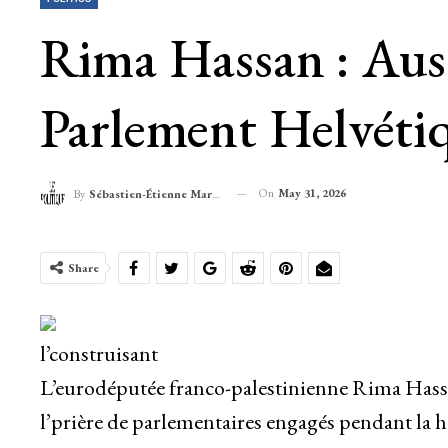
Rima Hassan : Auss
Parlement Helvétiq
On
May 31, 2026
By
Sébastien-Étienne Marechal
Share
l’construisant
L’eurodéputée franco-palestinienne Rima Hassan 
l’prière de parlementaires engagés pendant la h