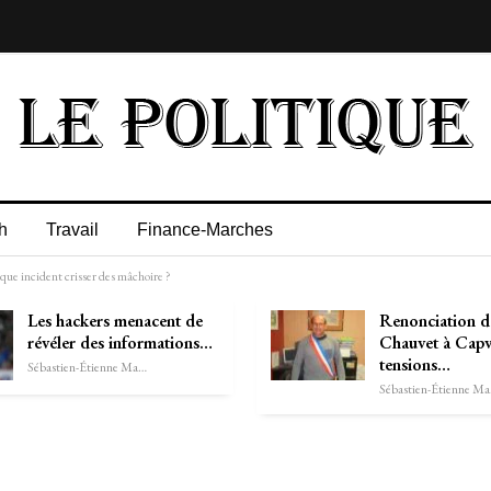
h
Travail
Finance-Marches
que incident crisser des mâchoire ?
Les hackers menacent de
Renonciation d
révéler des informations…
Chauvet à Capve
tensions…
Sébastien-Étienne Marechal
Séb