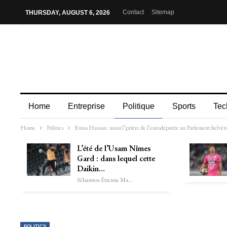
Contact
Sitemap
THURSDAY, AUGUST 6, 2026
Home
Entreprise
Politique
Sports
Tec
Home
Politics
Rima Hassan : aussi l’prière de l’eurodéputée au Parlement helvéti
L’été de l’Usam Nîmes
Gard : dans lequel cette
Daikin…
Sébastien-Étienne Marechal
POLITICS