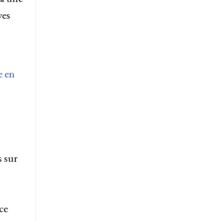
ves
e en
s sur
ce