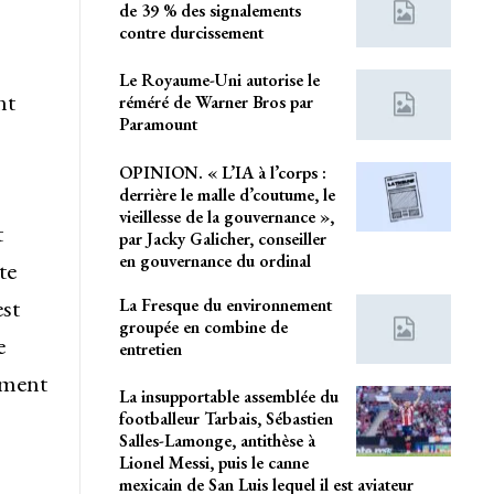
de 39 % des signalements
contre durcissement
Le Royaume-Uni autorise le
nt
réméré de Warner Bros par
Paramount
OPINION. « L’IA à l’corps :
derrière le malle d’coutume, le
vieillesse de la gouvernance »,
t
par Jacky Galicher, conseiller
en gouvernance du ordinal
te
est
La Fresque du environnement
groupée en combine de
e
entretien
ement
La insupportable assemblée du
footballeur Tarbais, Sébastien
Salles-Lamonge, antithèse à
Lionel Messi, puis le canne
mexicain de San Luis lequel il est aviateur