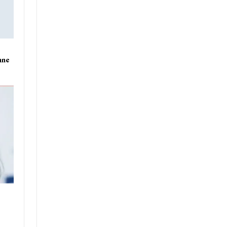
nne
e