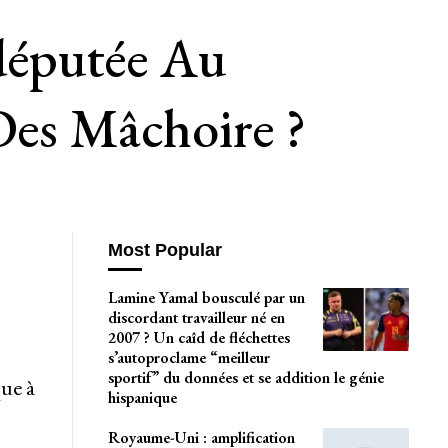
odéputée Au
Des Mâchoire ?
Most Popular
Lamine Yamal bousculé par un
discordant travailleur né en
2007 ? Un caîd de fléchettes
s’autoproclame “meilleur
sportif” du données et se addition le génie
ue à
hispanique
Royaume-Uni : amplification