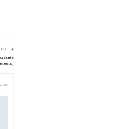
POST
 exécuté
buteurs]
uthor