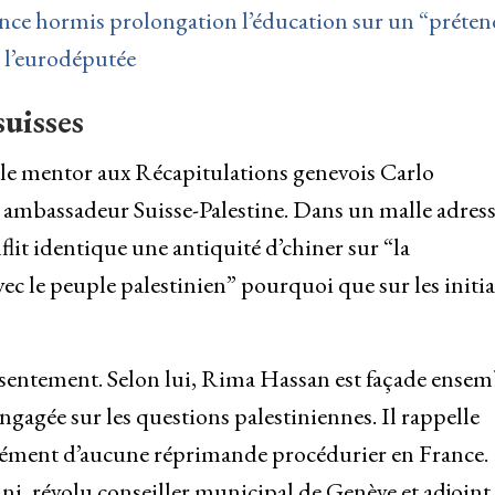
ance hormis prolongation l’éducation sur un “préte
 l’eurodéputée
suisses
le mentor aux Récapitulations genevois Carlo
ambassadeur Suisse-Palestine. Dans un malle adress
nflit identique une antiquité d’chiner sur “la
vec le peuple palestinien” pourquoi que sur les initia
ntement. Selon lui, Rima Hassan est façade ensem
agée sur les questions palestiniennes. Il rappelle
lément d’aucune réprimande procédurier en France.
, révolu conseiller municipal de Genève et adjoint