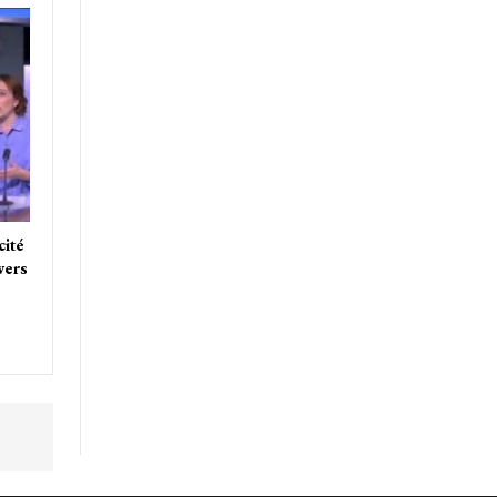
cité
vers