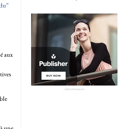
ndu”
é aux
tives
- Advertisement -
ble
 à une