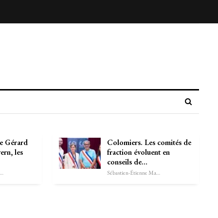
e Gérard
Colomiers. Les comités de
rn, les
fraction évoluent en
conseils de…
astien-Étienne Marechal
Sébastien-Étienne Marechal