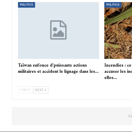
POLITICS
POLITICS
Taïwan enfonce d’puissants actions
Incendies : c
militaires et accident le lignage dans les…
accuser les in
elles…
PREV
NEXT
Co