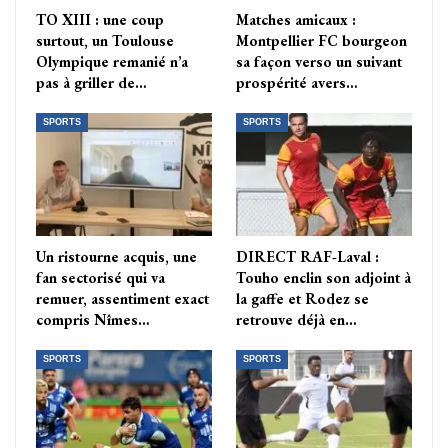
TO XIII : une coup
Matches amicaux :
surtout, un Toulouse
Montpellier FC bourgeon
Olympique remanié n’a
sa façon verso un suivant
pas à griller de…
prospérité avers…
SPORTS
SPORTS
Un ristourne acquis, une
DIRECT RAF-Laval :
fan sectorisé qui va
Touho enclin son adjoint à
remuer, assentiment exact
la gaffe et Rodez se
compris Nîmes…
retrouve déjà en…
SPORTS
SPORTS