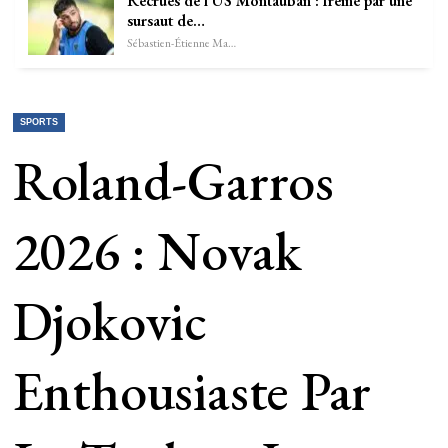
Recrues de l’US Montauban : freiné par une
sursaut de…
Sébastien-Étienne Marechal
SPORTS
Roland-Garros
2026 : Novak
Djokovic
Enthousiaste Par