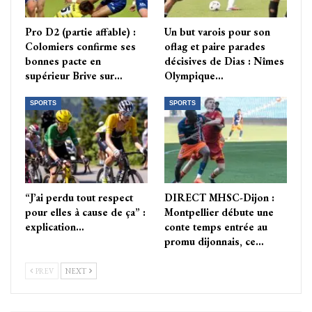
Pro D2 (partie affable) :
Un but varois pour son
Colomiers confirme ses
oflag et paire parades
bonnes pacte en
décisives de Dias : Nîmes
supérieur Brive sur…
Olympique…
SPORTS
SPORTS
“J’ai perdu tout respect
DIRECT MHSC-Dijon :
pour elles à cause de ça” :
Montpellier débute une
explication…
conte temps entrée au
promu dijonnais, ce…
PREV
NEXT