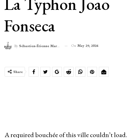
La Typhon Joao
Fonseca
On
May 29, 2026
By
Sébastien-Étienne Marechal
Share
A required bouchée of this ville couldn’t load.