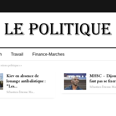
h
Travail
Finance-Marches
stions politiques »
Kiev en absence de
MHSC – Dijon :
louange antibalistique :
faut pas se fixe
“Les…
Séb
Sébastien-Étienne Marechal