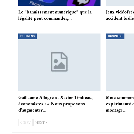
Le “bannissement numérique” que la
Jeux vidéofr
légalité peut commander,…
accident brûle
BUSINESS
BUSINESS
Guillaume Allègre et Xavier Timbeau,
Meta commerc
économistes : « Nous proposons
expérimenté d
d’augmenter…
montage…
PREV
NEXT