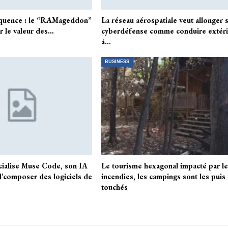
équence : le “RAMageddon”
La réseau aérospatiale veut allonger 
r le valeur des…
cyberdéfense comme conduire extér
à…
BUSINESS
ialise Muse Code, son IA
Le tourisme hexagonal impacté par l
’composer des logiciels de
incendies, les campings sont les puis
touchés