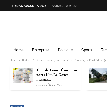
Contact
Sitemap
FRIDAY, AUGUST 7, 2026
Home
Entreprise
Politique
Sports
Tec
Home
Business
Roland Lescure, parlementaire de l’pouvoir, est l’invité de « Que
Tour de France femelle, 6e
port : Kim Le Court-
Pienaar…
Sébastien-Étienne Marechal
BUSINESS