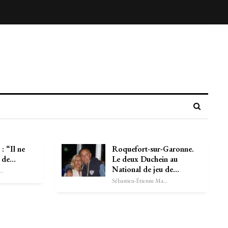
 “Il ne
Roquefort-sur-Garonne.
r de…
Le deux Duchein au
National de jeu de…
astien-Étienne Marechal
Sébastien-Étienne Marechal