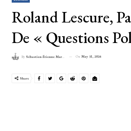
Roland Lescure, Pa
De « Questions Pol
On
May 31, 2026
By
Sébastien-Étienne Marechal
Share