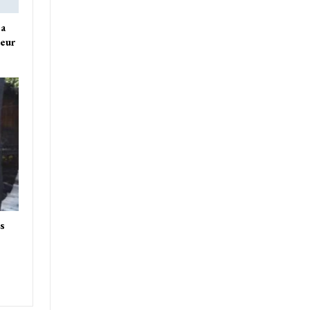
sa
ieur
es