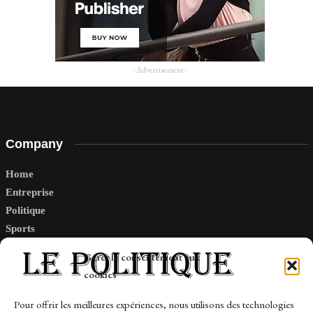
- Advertisement -
Company
Home
Entreprise
Politique
Sports
Tech
Gérer le consentement aux
Travail
cookies
Finance-Marches
Pour offrir les meilleures expériences, nous utilisons des technologies