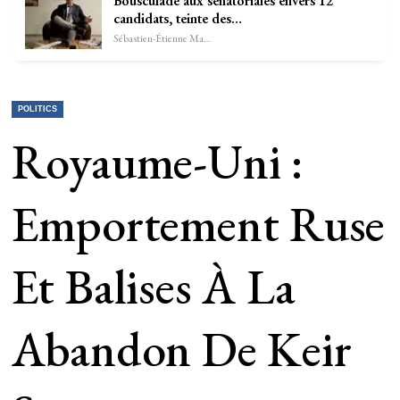
Bousculade aux sénatoriales envers 12
candidats, teinte des…
Sébastien-Étienne Marechal
POLITICS
Royaume-Uni :
Emportement Ruse
Et Balises À La
Abandon De Keir