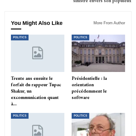
sinistre envers son populeux
You Might Also Like
More From Author
POLITICS
POLITICS
Trente ans ensuite le
Présidentielle : la
forfait du rappeur Tupac
orientation
Shakur, un
précédemment le
excommunication quant
software
à…
POLITICS
POLITICS