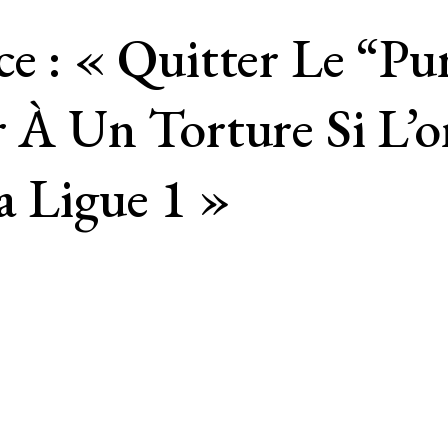
ce : « Quitter Le “pu
r À Un Torture Si L’
a Ligue 1 »