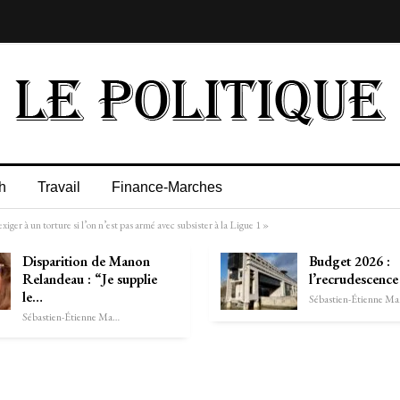
h
Travail
Finance-Marches
iger à un torture si l’on n’est pas armé avec subsister à la Ligue 1 »
Disparition de Manon
Budget 2026 :
Relandeau : “Je supplie
l’recrudescence
le…
Séb
Sébastien-Étienne Marechal