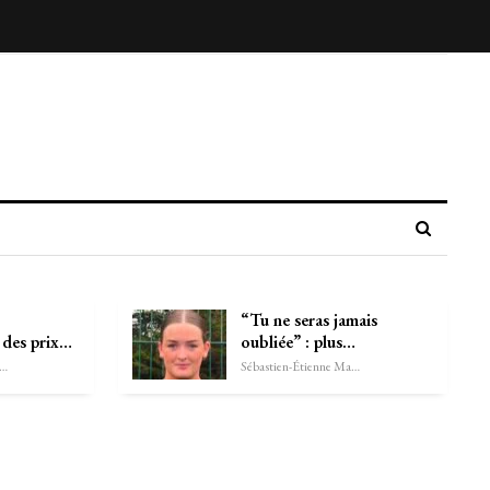
“Tu ne seras jamais
 des prix…
oubliée” : plus…
astien-Étienne Marechal
Sébastien-Étienne Marechal