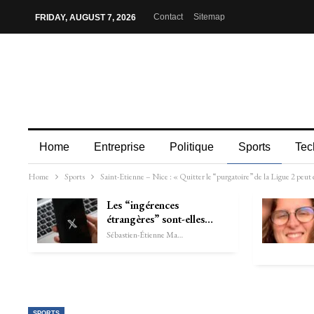
Contact
Sitemap
FRIDAY, AUGUST 7, 2026
Home
Entreprise
Politique
Sports
Tec
Home
Sports
Saint-Etienne – Nice : « Quitter le “purgatoire” de la Ligue 2 peut ex
Les “ingérences
étrangères” sont-elles…
Sébastien-Étienne Marechal
SPORTS