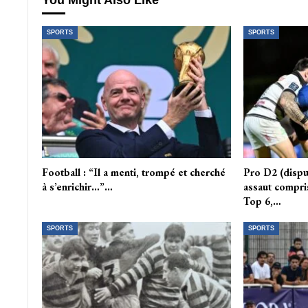
You Might Also Like
SPORTS
SPORTS
Football : “Il a menti, trompé et cherché
Pro D2 (disput
à s’enrichir…”…
assaut compri
Top 6,…
SPORTS
SPORTS