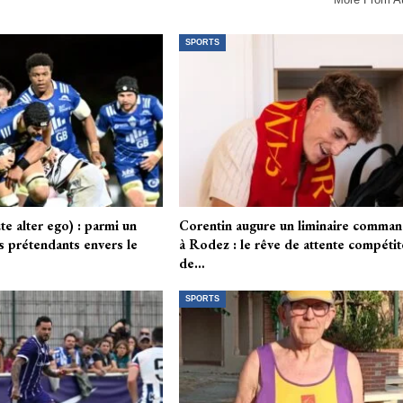
SPORTS
e alter ego) : parmi un
Corentin augure un liminaire comman
s prétendants envers le
à Rodez : le rêve de attente compéti
de…
SPORTS