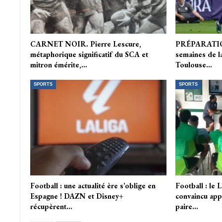
CARNET NOIR. Pierre Lescure,
PRÉPARATION.
métaphorique significatif du SCA et
semaines de la
mitron émérite,…
Toulouse…
SPORTS
SPORTS
Football : une actualité ère s’oblige en
Football : le 
Espagne ! DAZN et Disney+
convaincu appé
récupèrent…
paire…