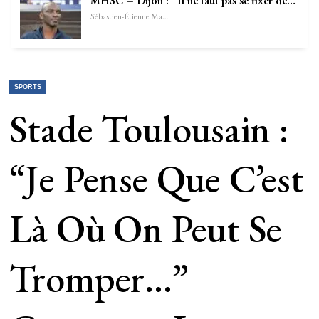
MHSC – Dijon : “Il ne faut pas se fixer de…
Sébastien-Étienne Marechal
SPORTS
Stade Toulousain :
“Je Pense Que C’est
Là Où On Peut Se
Tromper…”