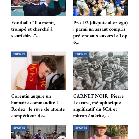
Football : “Il a menti,
Pro D2 (dispute alter ego)
trompé et cherché à
: parmi un assaut compris
s’enrichir…”…
prétendants envers le Top
6,…
SPORTS
SPORTS
Corentin augure un
CARNET NOIR. Pierre
liminaire commandite à
Lescure, métaphorique
Rodez : le rêve de attente
significatif du SCA et
compétiteur de…
mitron émérite,…
SPORTS
SPORTS