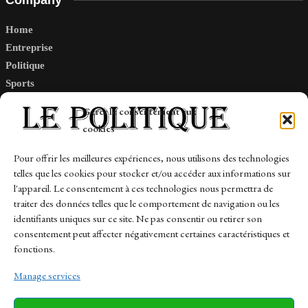
Home
Entreprise
Politique
Sports
Tech
Gérer le consentement aux
Travail
cookies
Finance-Marches
Pour offrir les meilleures expériences, nous utilisons des technologies
telles que les cookies pour stocker et/ou accéder aux informations sur
Links
l'appareil. Le consentement à ces technologies nous permettra de
traiter des données telles que le comportement de navigation ou les
Contact
identifiants uniques sur ce site. Ne pas consentir ou retirer son
consentement peut affecter négativement certaines caractéristiques et
Sitemap
fonctions.
Manage services
News
Finance-Marches
Politics