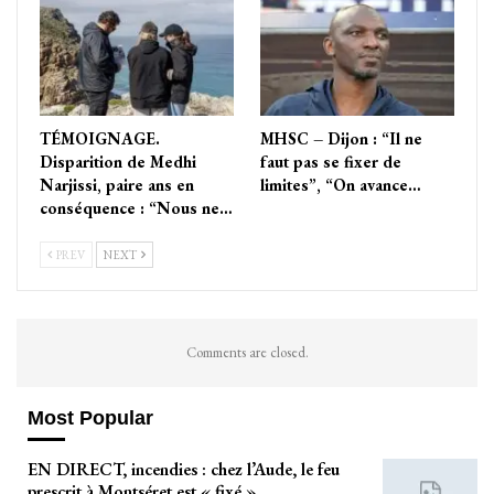
TÉMOIGNAGE.
MHSC – Dijon : “Il ne
Disparition de Medhi
faut pas se fixer de
Narjissi, paire ans en
limites”, “On avance…
conséquence : “Nous ne…
PREV
NEXT
Comments are closed.
Most Popular
EN DIRECT, incendies : chez l’Aude, le feu
prescrit à Montséret est « fixé »