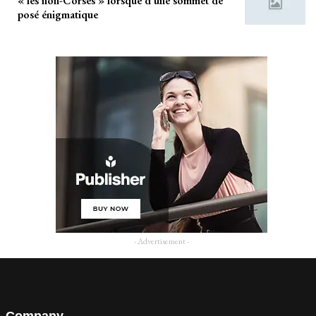
« les non-Corses » lorsque d’une sommet de
posé énigmatique
- Advertisement -
Company