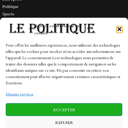
Politique
Sports
Tech
Gérer le consentement aux
Travail
cookies
Finance-Marches
Pour offrir les meilleures expériences, nous utilisons des technologies
telles que les cookies pour stocker et/ou accéder aux informations sur
Links
l'appareil. Le consentement à ces technologies nous permettra de
traiter des données telles que le comportement de navigation ou les
Contact
identifiants uniques sur ce site. Ne pas consentir ou retirer son
Sitemap
consentement peut affecter négativement certaines caractéristiques et
fonctions.
Manage services
News
Finance-Marches
Politics
ACCEPTER
Business
Tech
Health
Sports
Travel
REFUSER