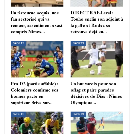
Un ristourne acquis, une
DIRECT RAF-Laval :
fan sectorisé qui va
Touho enclin son adjoint à
remuer, assentiment exact
la gaffe et Rodez se
compris Nîmes…
retrouve déjà en…
SPORTS
SPORTS
Pro D2 (partie affable) :
Un but varois pour son
Colomiers confirme ses
oflag et paire parades
bonnes pacte en
décisives de Dias : Nîmes
supérieur Brive sur…
Olympique…
SPORTS
SPORTS