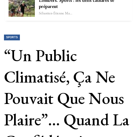
Lombers. Sports : les défis cathares se
préparent
Sébastien-Étienne Marechal
SPORTS
“Un Public
Climatisé, Ça Ne
Pouvait Que Nous
Plaire”… Quand La