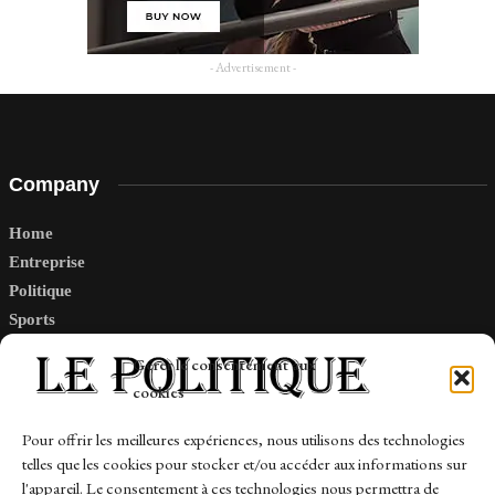
- Advertisement -
Company
Home
Entreprise
Politique
Sports
Tech
Gérer le consentement aux
Travail
cookies
Finance-Marches
Pour offrir les meilleures expériences, nous utilisons des technologies
telles que les cookies pour stocker et/ou accéder aux informations sur
Links
l'appareil. Le consentement à ces technologies nous permettra de