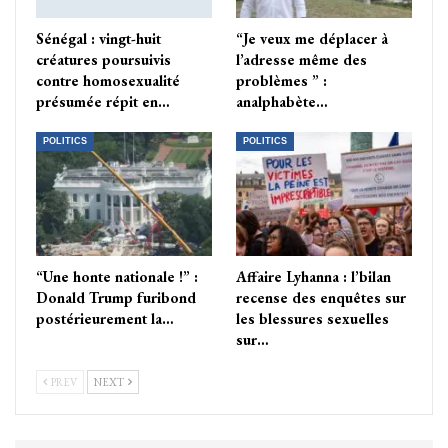
Sénégal : vingt-huit
“Je veux me déplacer à
créatures poursuivis
l’adresse même des
contre homosexualité
problèmes ” :
présumée répit en…
analphabète…
POLITICS
POLITICS
“Une honte nationale !” :
Affaire Lyhanna : l’bilan
Donald Trump furibond
recense des enquêtes sur
postérieurement la…
les blessures sexuelles
sur…
PREV
NEXT