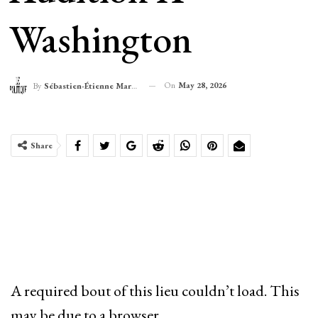
Washington
On
May 28, 2026
By
Sébastien-Étienne Marechal
Share
A required bout of this lieu couldn’t load. This
may be due to a browser