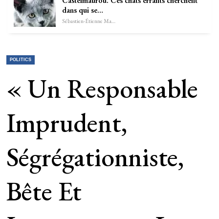
Castelmaurou. Ces chats errants cherchent
dans qui se…
Sébastien-Étienne Marechal
POLITICS
« Un Responsable
Imprudent,
Ségrégationniste,
Bête Et