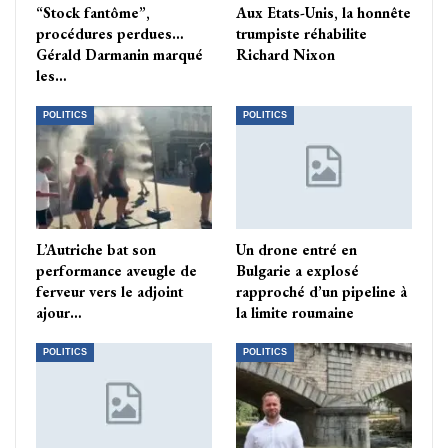
“Stock fantôme”,
Aux Etats-Unis, la honnête
procédures perdues…
trumpiste réhabilite
Gérald Darmanin marqué
Richard Nixon
les…
POLITICS
POLITICS
L’Autriche bat son
Un drone entré en
performance aveugle de
Bulgarie a explosé
ferveur vers le adjoint
rapproché d’un pipeline à
ajour…
la limite roumaine
POLITICS
POLITICS