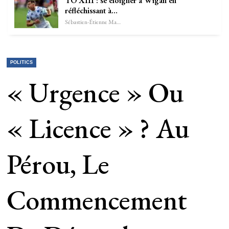
TO XIII : se éloigner à Wigan en
réfléchissant à…
Sébastien-Étienne Marechal
POLITICS
« Urgence » Ou
« Licence » ? Au
Pérou, Le
Commencement