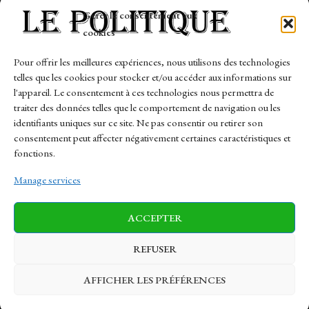
Tech
Gérer le consentement aux
Travail
cookies
Finance-Marches
Pour offrir les meilleures expériences, nous utilisons des technologies
telles que les cookies pour stocker et/ou accéder aux informations sur
Links
l'appareil. Le consentement à ces technologies nous permettra de
traiter des données telles que le comportement de navigation ou les
Contact
identifiants uniques sur ce site. Ne pas consentir ou retirer son
Sitemap
consentement peut affecter négativement certaines caractéristiques et
fonctions.
Manage services
News
Finance-Marches
Politics
ACCEPTER
Business
Tech
Health
Sports
Travel
REFUSER
AFFICHER LES PRÉFÉRENCES
© 1997-2026 - lepolitique.net. All Rights Reserved.