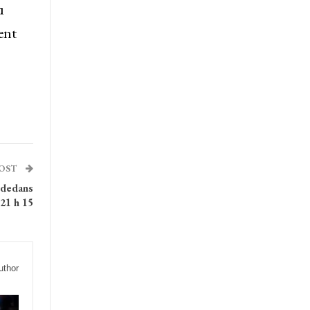
u
ent
POST
-dedans
 21 h 15
uthor