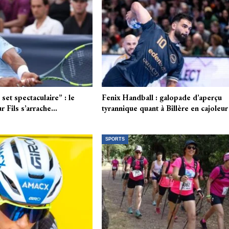
et spectaculaire” : le
Fenix Handball : galopade d’aperçu
r Fils s’arrache…
tyrannique quant à Billère en cajoleur
SPORTS