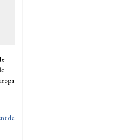
le
de
Europa
ent de