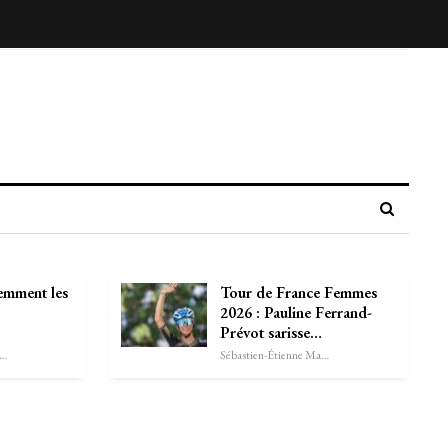
emment les
Tour de France Femmes
2026 : Pauline Ferrand-
Prévot sarisse…
astien-Étienne Marechal
Sébastien-Étienne Marechal