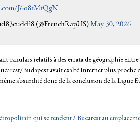
er.com/J6o8tMtQgN
83cuddf8 (@FrenchRapUS)
May 30, 2026
nt canulars relatifs à des errata de géographie entre 
arest/Budapest avait exalté Internet plus proche 
a même absurdité donc de la conclusion de la Ligue 
 métropolitain qui se rendent à Bucarest au emplacem