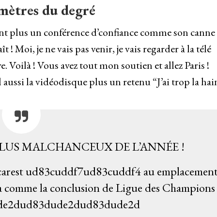
omètres du degré
t plus un conférence d’confiance comme son canne 
 ! Moi, je ne vais pas venir, je vais regarder à la télé
e. Voilà ! Vous avez tout mon soutien et allez Paris !
 aussi la vidéodisque plus un retenu “J’ai trop la hai
PLUS MALCHANCEUX DE L’ANNÉE !
Bucarest ud83cuddf7ud83cuddf4 au emplacemen
comme la conclusion de Ligue des Champions
ude2dud83dude2dud83dude2d