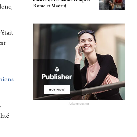
donc,
Rome et Madrid
’était
est
pions
,
- Advertisement -
lité