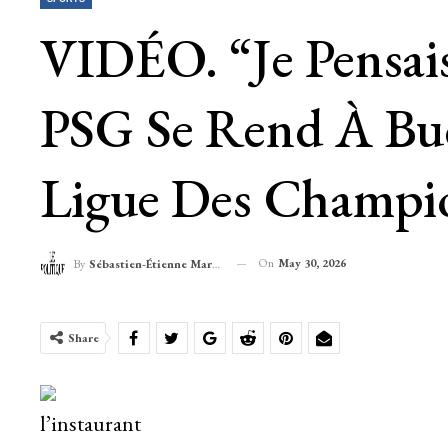
VIDÉO. “Je Pensais
PSG Se Rend À Bu
Ligue Des Champi
On
May 30, 2026
By
Sébastien-Étienne Marechal
Share
l’instaurant