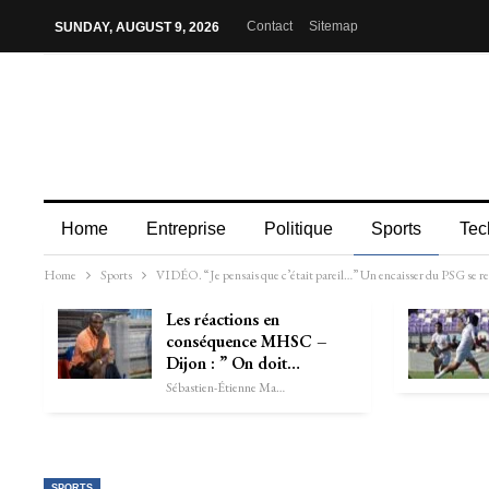
Contact
Sitemap
SUNDAY, AUGUST 9, 2026
Home
Entreprise
Politique
Sports
Tec
Home
Sports
VIDÉO. “Je pensais que c’était pareil…” Un encaisser du PSG se r
Les réactions en
conséquence MHSC –
Dijon : ” On doit…
Sébastien-Étienne Marechal
SPORTS