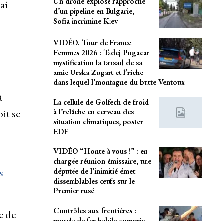
Un drone explose rapproché
ai
d’un pipeline en Bulgarie,
Sofia incrimine Kiev
VIDÉO. Tour de France
Femmes 2026 : Tadej Pogacar
mystification la tansad de sa
amie Urska Zugart et l’riche
dans lequel l’montagne du butte Ventoux
à
La cellule de Golfech de froid
à l’relâche en cerveau des
it se
situation climatiques, poster
EDF
VIDÉO “Honte à vous !” : en
chargée réunion émissaire, une
s
députée de l’inimitié émet
dissemblables œufs sur le
Premier rusé
Contrôles aux frontières :
e de
muscle de fer habile compris