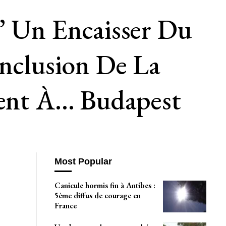
” Un Encaisser Du
clusion De La
ent À… Budapest
Most Popular
Canicule hormis fin à Antibes :
5ème diffus de courage en
France