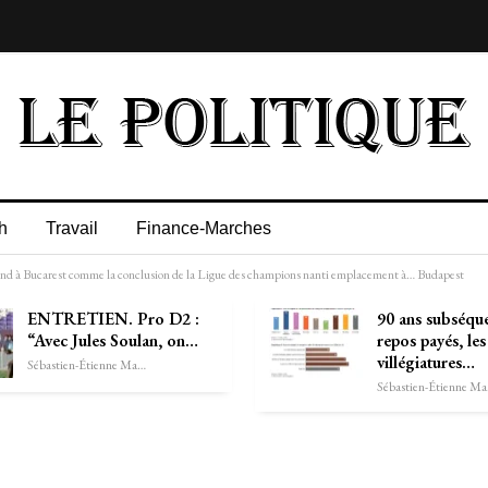
h
Travail
Finance-Marches
end à Bucarest comme la conclusion de la Ligue des champions nanti emplacement à… Budapest
ENTRETIEN. Pro D2 :
90 ans subséqu
“Avec Jules Soulan, on…
repos payés, les
villégiatures…
Sébastien-Étienne Marechal
Séb