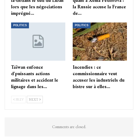
là-dedans le sud du Liban
quant à Xenia Fedorova :
lors que les négociations
la Russie accuse la France
imprégné…
de…
POLITICS
POLITICS
Taïwan enfonce
Incendies : ce
d’puissants actions
commissionnaire veut
militaires et accident le
accuser les industriels du
lignage dans les…
bistre sur à elles…
PREV
NEXT
Comments are closed.