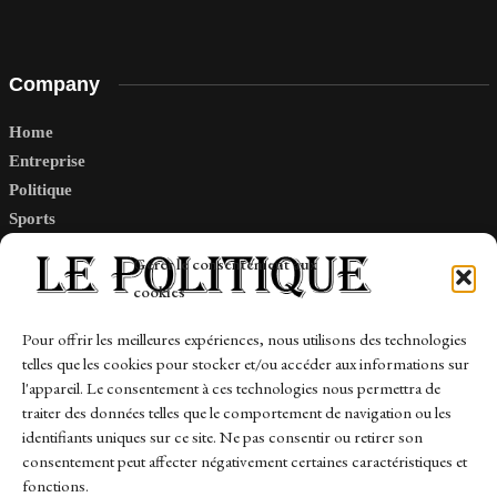
Company
Home
Entreprise
Politique
Sports
Tech
Gérer le consentement aux
Travail
cookies
Finance-Marches
Pour offrir les meilleures expériences, nous utilisons des technologies
telles que les cookies pour stocker et/ou accéder aux informations sur
Links
l'appareil. Le consentement à ces technologies nous permettra de
traiter des données telles que le comportement de navigation ou les
Contact
identifiants uniques sur ce site. Ne pas consentir ou retirer son
Sitemap
consentement peut affecter négativement certaines caractéristiques et
fonctions.