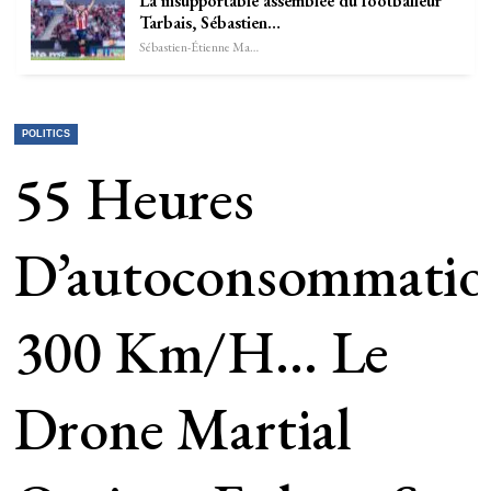
La insupportable assemblée du footballeur
Tarbais, Sébastien…
Sébastien-Étienne Marechal
POLITICS
55 Heures
D’autoconsommatio
300 Km/h… Le
Drone Martial