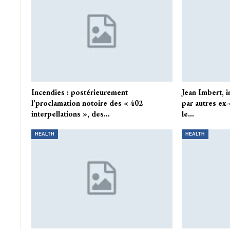
Incendies : postérieurement
Jean Imbert, 
l’proclamation notoire des « 402
par autres ex
interpellations », des…
le…
HEALTH
HEALTH