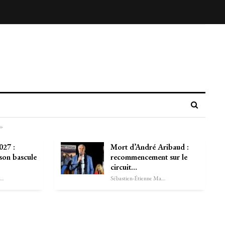
 »
027 :
Mort d’André Aribaud :
 son bascule
recommencement sur le
circuit…
astien-Étienne Marechal
Sébastien-Étienne Marechal