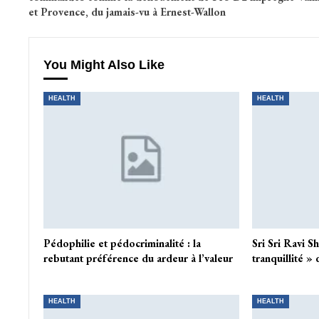
et Provence, du jamais-vu à Ernest-Wallon
You Might Also Like
HEALTH
HEALTH
Pédophilie et pédocriminalité : la
Sri Sri Ravi S
rebutant préférence du ardeur à l’valeur
tranquillité »
HEALTH
HEALTH