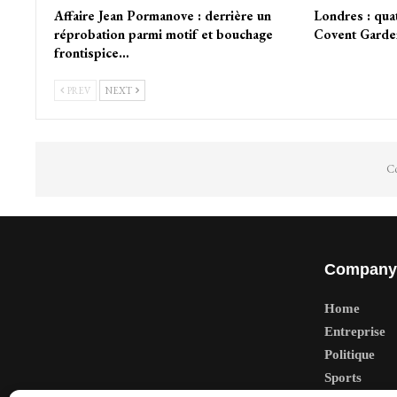
Affaire Jean Pormanove : derrière un
Londres : qua
réprobation parmi motif et bouchage
Covent Garden
frontispice…
PREV
NEXT
Co
Company
Home
Entreprise
Politique
Sports