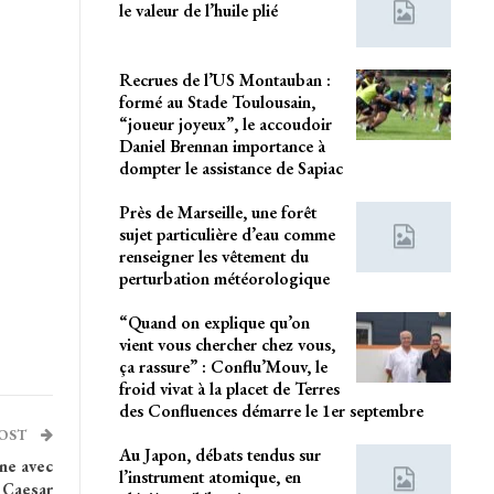
le valeur de l’huile plié
Recrues de l’US Montauban :
formé au Stade Toulousain,
“joueur joyeux”, le accoudoir
Daniel Brennan importance à
dompter le assistance de Sapiac
Près de Marseille, une forêt
sujet particulière d’eau comme
renseigner les vêtement du
perturbation météorologique
“Quand on explique qu’on
vient vous chercher chez vous,
ça rassure” : Conflu’Mouv, le
froid vivat à la placet de Terres
des Confluences démarre le 1er septembre
POST
Au Japon, débats tendus sur
ne avec
l’instrument atomique, en
 Caesar