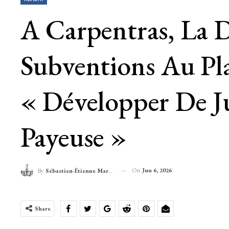
A Carpentras, La
Subventions Au Pl
« Développer De J
Payeuse »
On
Jun 6, 2026
By
Sébastien-Étienne Marechal
Share