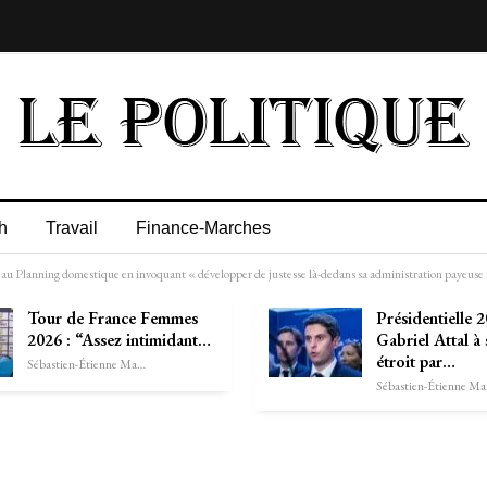
h
Travail
Finance-Marches
 Planning domestique en invoquant « développer de justesse là-dedans sa administration payeuse
Tour de France Femmes
Présidentielle 2
2026 : “Assez intimidant…
Gabriel Attal à
étroit par…
Sébastien-Étienne Marechal
Séb