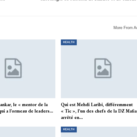
More From A
HEALTH
hankar, le « mentor de la
Qui est Mehdi Laribi, différemment
 qui a l’ormeau de leaders…
« Tic », l’un des chefs de la DZ Mafia
arrêté en…
HEALTH