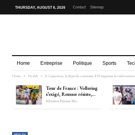
Contact
Sitemap
THURSDAY, AUGUST 6, 2026
Home
Entreprise
Politique
Sports
Tec
Home
Health
A Carpentras, la dépêche commune RN supprime les subventions au
Tour de France : Vollering
s’exigé, Reusser résiste,…
Sébastien-Étienne Marechal
HEALTH