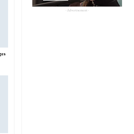
- Advertisement -
ges