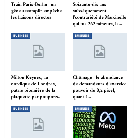
Train Paris-Berlin : un
Soixante-dix ans
gêne accomplir empêche
subséquemment
les liaisons directes
l’contrariété de Marcinelle
qui tua 262 mineurs, la…
BUSINESS
BUSINESS
Milton Keynes, au
Chômage : le abondance
nordique de Londres,
de demandeurs d’exercice
patrie pionnière de la
pouvoir de 0,2 pixel,
plaquette par poupons…
quant à…
BUSINESS
BUSINESS