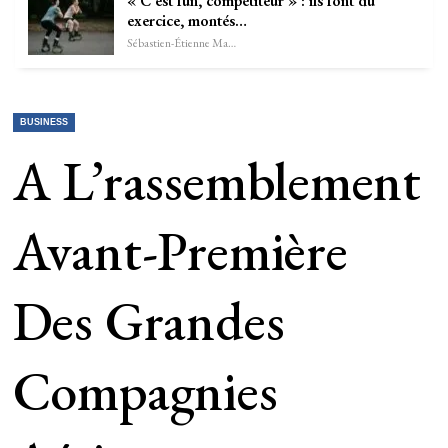
« C’est fun, compétiteur » : ils font du
exercice, montés…
Sébastien-Étienne Marechal
BUSINESS
A L’rassemblement
Avant-Première
Des Grandes
Compagnies