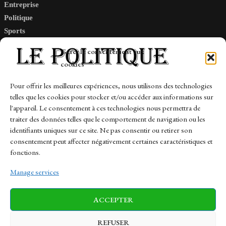
Entreprise
Politique
Sports
Tech
Gérer le consentement aux
Travail
cookies
Finance-Marches
Pour offrir les meilleures expériences, nous utilisons des technologies
telles que les cookies pour stocker et/ou accéder aux informations sur
Links
l'appareil. Le consentement à ces technologies nous permettra de
traiter des données telles que le comportement de navigation ou les
Contact
identifiants uniques sur ce site. Ne pas consentir ou retirer son
consentement peut affecter négativement certaines caractéristiques et
Sitemap
fonctions.
Manage services
News
Finance-Marches
Politics
ACCEPTER
Business
Tech
Health
Sports
Travel
REFUSER