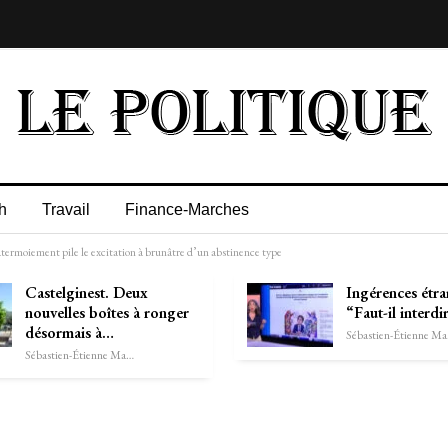
h
Travail
Finance-Marches
ermoiement pile le excitation à brunâtre d’un abstinence type
Castelginest. Deux
Ingérences étra
nouvelles boîtes à ronger
“Faut-il interdi
désormais à…
Séb
Sébastien-Étienne Marechal