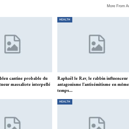
More From A
HEALTH
 bleu cantine probable du
Raphaël le Rav, le rabbin influenceur
tueur massaliote interpellé
antagonisme l’antisémitisme en mêm
temps…
HEALTH