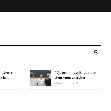
ngères :
“Quand on explique qu’on
re la…
vient vous chercher…
astien-Étienne Marechal
Sébastien-Étienne Marechal