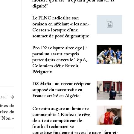
dignité”
Le FLNC radicalise son
oraison en affolant « les non-
Corses » lorsque d’une
sommet de posé énigmatique
Pro D2 (dispute alter ego) :
parmi un assaut compris
prétendants envers le Top 6,
Colomiers défie Brive à
Périgueux
DZ Mafia : un récent récipient
supposé du narcotrafic en
France arrêté en Algérie
POST
ines de
Corentin augure un liminaire
tère du
commandite à Rodez : le rêve
? Non »
de attente compétiteur de
football technicien se
concrétise finalement revers le page Tarn-et-