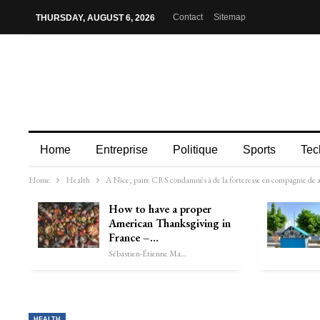
Contact
Sitemap
THURSDAY, AUGUST 6, 2026
Home
Entreprise
Politique
Sports
Tec
Home
Health
A Nice, paire CRS condamnés à de la forteresse en compagnie de at
How to have a proper
American Thanksgiving in
France –…
Sébastien-Étienne Marechal
HEALTH