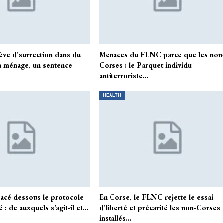
ève d’surrection dans du
Menaces du FLNC parce que les non
a ménage, un sentence
Corses : le Parquet individu
antiterroriste…
HEALTH
lacé dessous le protocole
En Corse, le FLNC rejette le essai
é : de auxquels s’agit-il et…
d’liberté et précarité les non-Corses
installés…