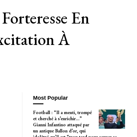
Forteresse En
citation À
Most Popular
Football : “Il a menti, trompé
et cherché à s’enrichir…”
Gianni Infantino attaqué par
un antique Ballon d’or, qui
idolâtré qu’il est “trop tard pour sauver sa