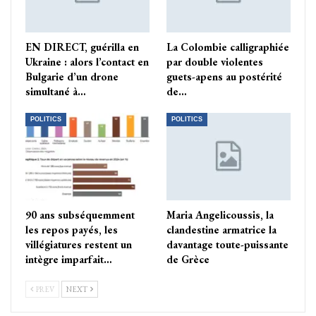
EN DIRECT, guérilla en
La Colombie calligraphiée
Ukraine : alors l’contact en
par double violentes
Bulgarie d’un drone
guets-apens au postérité
simultané à…
de…
POLITICS
POLITICS
90 ans subséquemment
Maria Angelicoussis, la
les repos payés, les
clandestine armatrice la
villégiatures restent un
davantage toute-puissante
intègre imparfait…
de Grèce
PREV
NEXT