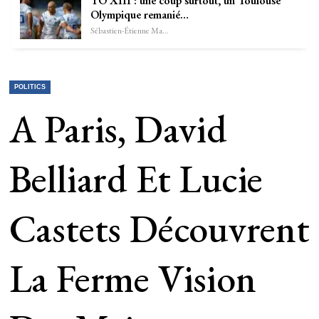
TO XIII : une coup surtout, un Toulouse
Olympique remanié…
Sébastien-Étienne Marechal
POLITICS
A Paris, David
Belliard Et Lucie
Castets Découvrent
La Ferme Vision