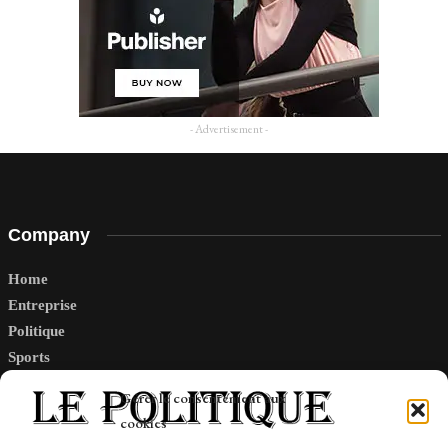
- Advertisement -
Company
Home
Entreprise
Politique
Sports
Tech
Gérer le consentement aux
Travail
cookies
Finance-Marches