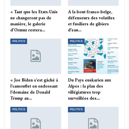
« Tant que les Etats-Unis
A la bout franco-belge,
ne changeront pas de
défenseurs des volatiles
manière, le galerie
et fusiliers de gibiers
d’Ormuz restera…
d’eau…
POLITICS
POLITICS
« Joe Biden s’est gâché à
Du Pays euskarien aux
l’camouflet en endossant
Alpes : la plan des
l’domaine de Donald
villégiatures trop
Trump au…
surveillées des…
POLITICS
POLITICS