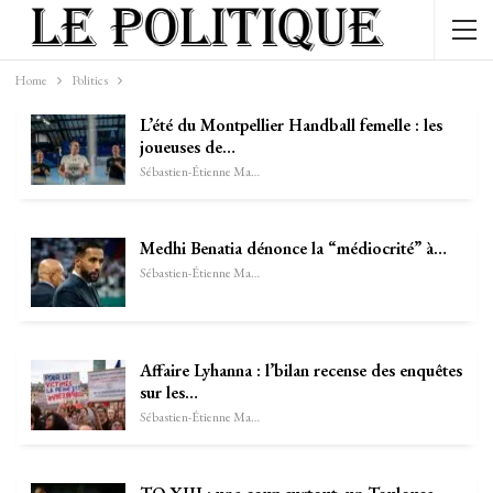
Home
Politics
L’été du Montpellier Handball femelle : les
joueuses de…
Sébastien-Étienne Marechal
Medhi Benatia dénonce la “médiocrité” à…
Sébastien-Étienne Marechal
Affaire Lyhanna : l’bilan recense des enquêtes
sur les…
Sébastien-Étienne Marechal