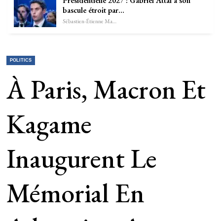
Présidentielle 2027 : Gabriel Attal à son
bascule étroit par…
Sébastien-Étienne Marechal
POLITICS
À Paris, Macron Et
Kagame
Inaugurent Le
Mémorial En