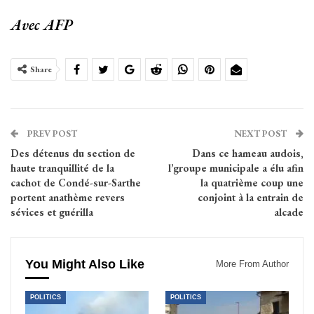
Avec AFP
Share
PREV POST
NEXT POST
Des détenus du section de
Dans ce hameau audois,
haute tranquillité de la
l’groupe municipale a élu afin
cachot de Condé-sur-Sarthe
la quatrième coup une
portent anathème revers
conjoint à la entrain de
sévices et guérilla
alcade
You Might Also Like
More From Author
POLITICS
POLITICS