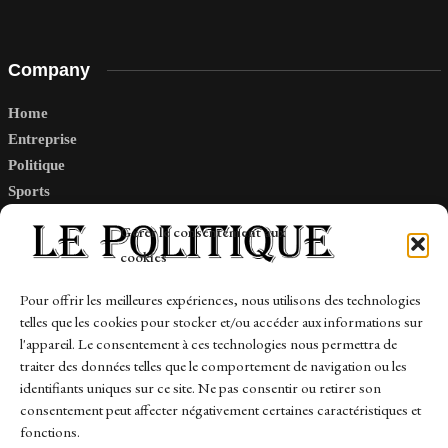
Company
Home
Entreprise
Politique
Sports
Tech
Gérer le consentement aux
Travail
cookies
Finance-Marches
Pour offrir les meilleures expériences, nous utilisons des technologies
telles que les cookies pour stocker et/ou accéder aux informations sur
Links
l'appareil. Le consentement à ces technologies nous permettra de
traiter des données telles que le comportement de navigation ou les
Contact
identifiants uniques sur ce site. Ne pas consentir ou retirer son
consentement peut affecter négativement certaines caractéristiques et
Sitemap
fonctions.