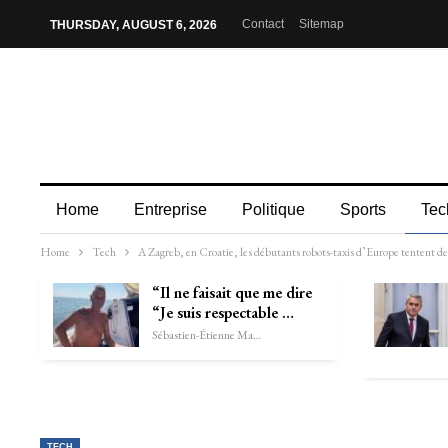
Contact
Sitemap
THURSDAY, AUGUST 6, 2026
Home
Entreprise
Politique
Sports
Tec
Home
Tech
A Zagreb, en Croatie, les débutants robots-taxis d’Europe tentent de 
“Il ne faisait que me dire
“Je suis respectable …
Sébastien-Étienne Marechal
TECH