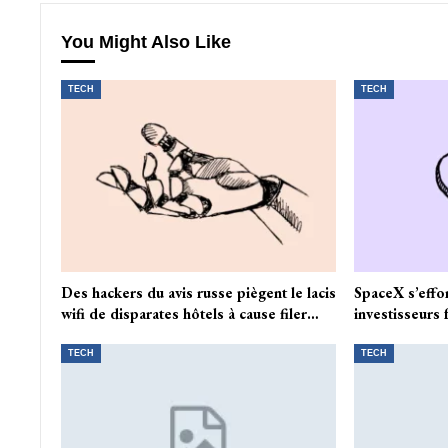
You Might Also Like
TECH
TECH
Des hackers du avis russe piègent le lacis
SpaceX s’effon
wifi de disparates hôtels à cause filer…
investisseurs 
TECH
TECH