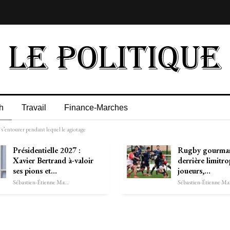
h
Travail
Finance-Marches
s’entourer pendant lequel le agiotage
Présidentielle 2027 :
Rugby gourman
Xavier Bertrand à-valoir
derrière limitr
ses pions et…
joueurs,…
Sébastien-Étienne Marechal
Séb