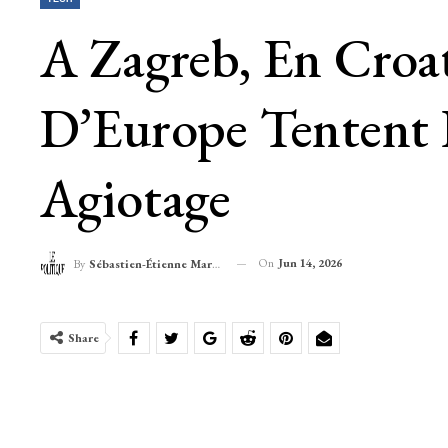
A Zagreb, En Croat
D’Europe Tentent 
Agiotage
On
Jun 14, 2026
By
Sébastien-Étienne Marechal
Share