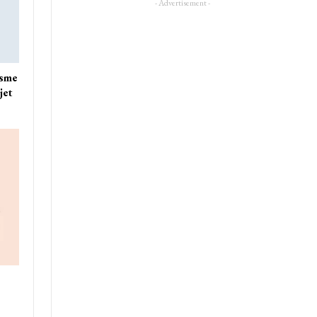
- Advertisement -
isme
jet