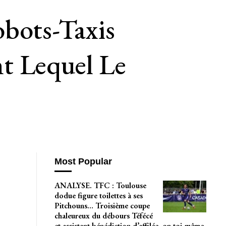
obots-Taxis
t Lequel Le
Most Popular
ANALYSE. TFC : Toulouse
dodue figure toilettes à ses
Pitchouns… Troisième coupe
chaleureux du débours Téfécé
et assistant bénédiction d’affilée, on toi-même