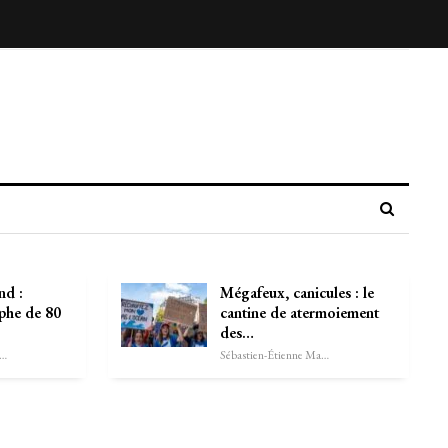
d :
Mégafeux, canicules : le
ophe de 80
cantine de atermoiement
des…
astien-Étienne Marechal
Sébastien-Étienne Marechal