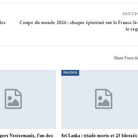
NEXT 
des
Coupe du monde 2026 : chaque épistémè sur la France là
le re
More From A
POLITICS
gers Vestermanis, l’un des
Sri Lanka : triade morts et 23 blessés