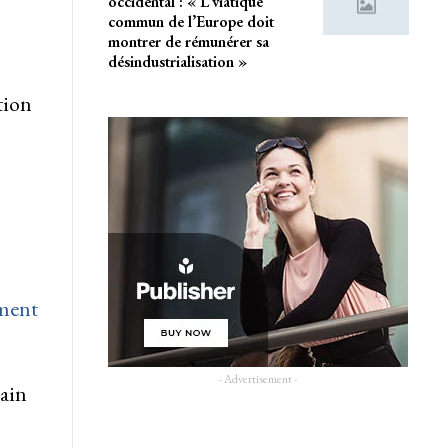
occidental : « L’viatique
commun de l’Europe doit
montrer de rémunérer sa
désindustrialisation »
tion
ement
- Advertisement -
tain