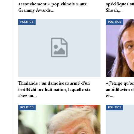
accouchement « pop chinois » aux
spécifiques su
Grammy Awards…
Shoah,…
POLITICS
POLITICS
Thaïlande : un damoiseau armé d’un
« J’exige qu’on
irréfléchi tue huit nation, laquelle six
antédiluvien d
chez un…
et…
POLITICS
POLITICS