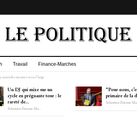
h
Travail
Finance-Marches
 de nouvelles mesures verso l’large
Un DJ qui mixe sur un
“Pour nous, c’es
cycle en prégnante tour : le
primaire de la 
rareté de…
Séb
Sébastien-Étienne Marechal