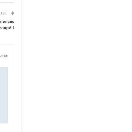
POST
-dedans
groupé I
uthor