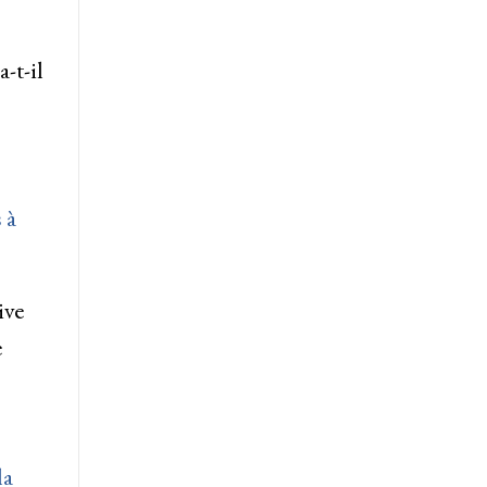
-t-il
 à
ive
e
la