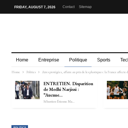
Contact
Sitemap
FRIDAY, AUGUST 7, 2026
Home
Entreprise
Politique
Sports
Tec
Home
Politics
Aires protégées, affaire au prix de les plastiques : la France affecte
ENTRETIEN. Disparition
de Medhi Narjissi :
“Aucune…
Sébastien-Étienne Marechal
POLITICS