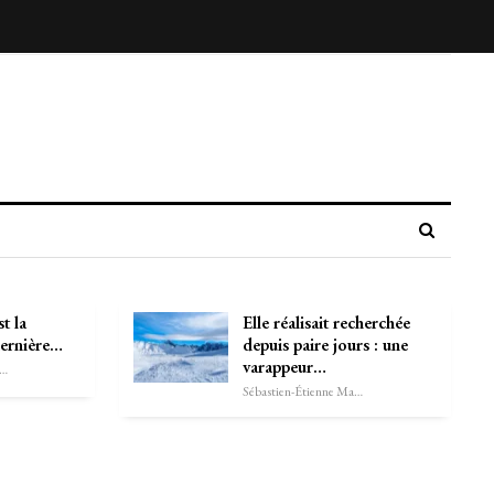
t la
Elle réalisait recherchée
dernière…
depuis paire jours : une
varappeur…
astien-Étienne Marechal
Sébastien-Étienne Marechal