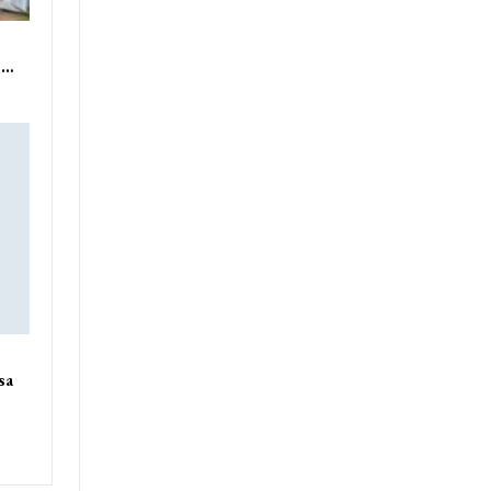
ue…
sa