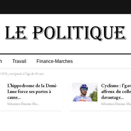
h
Travail
Finance-Marches
UDI, est épuisé à l’âge de 85 ans
L’hippodrome de la Demi-
Cyclisme : l’ga
Lune force ses portes à
affreux du colle
cause…
davantage…
Sébastien-Étienne Marechal
Séb