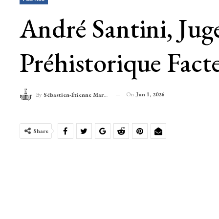
André Santini, Jug
Préhistorique Fact
On
Jun 1, 2026
By
Sébastien-Étienne Marechal
Share