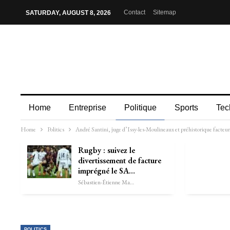
Contact
Sitemap
SATURDAY, AUGUST 8, 2026
Home
Entreprise
Politique
Sports
Tec
Home
Politics
André Santini, juge d’Issy-les-Moulineaux et préhistorique facteur 
Rugby : suivez le
divertissement de facture
imprégné le SA…
Sébastien-Étienne Marechal
POLITICS