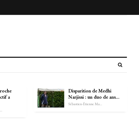
vroche
Disparition de Medhi
ctif a
Narjissi : un duo de ans…
Sébastien-Étienne Marechal
astien-Étienne Marechal