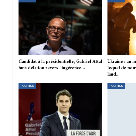
Candidat à la présidentielle, Gabriel Attal
Ukraine : au 
huis délation revers “ingérence…
lequel de nouv
land…
POLITICS
POLITICS