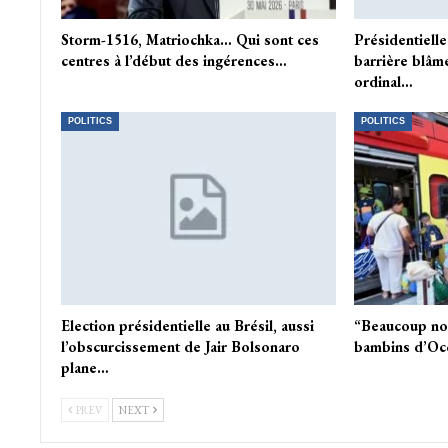
Storm-1516, Matriochka… Qui sont ces
Présidentielle
centres à l’début des ingérences…
barrière blâm
ordinal…
POLITICS
POLITICS
Election présidentielle au Brésil, aussi
“Beaucoup nou
l’obscurcissement de Jair Bolsonaro
bambins d’Occ
plane…
PREV
NEXT