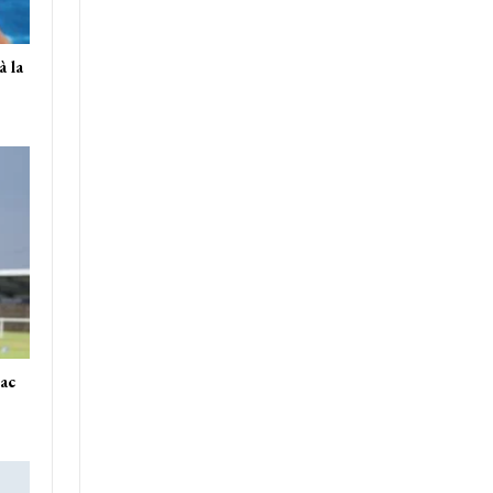
 la
sac