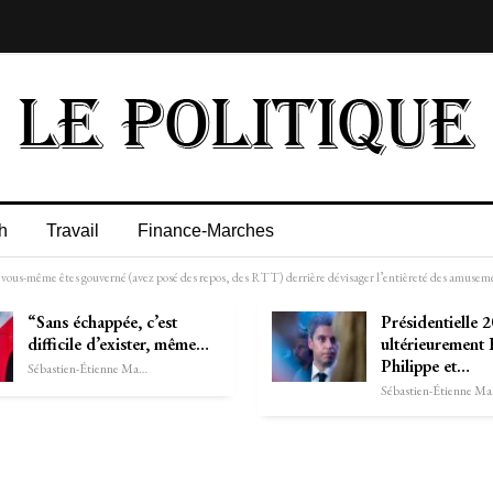
h
Travail
Finance-Marches
 êtes gouverné (avez posé des repos, des RTT) derrière dévisager l’entièreté des amusements
“Sans échappée, c’est
Présidentielle 2
difficile d’exister, même…
ultérieurement
Philippe et…
Sébastien-Étienne Marechal
Séb