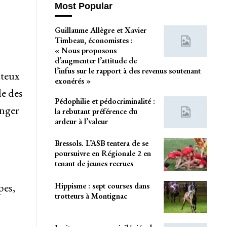
Most Popular
Guillaume Allègre et Xavier
Timbeau, économistes :
« Nous proposons
d’augmenter l’attitude de
l’infus sur le rapport à des revenus soutenant
ûteux
exonérés »
le des
Pédophilie et pédocriminalité :
anger
la rebutant préférence du
ardeur à l’valeur
Bressols. L’ASB tentera de se
poursuivre en Régionale 2 en
tenant de jeunes recrues
Hippisme : sept courses dans
pes,
trotteurs à Montignac