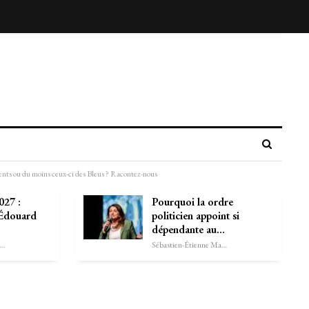
 ou du moins ceux-ci des Bleus ? Racontez-nous
027 :
Pourquoi la ordre
 Édouard
politicien appoint si
dépendante au…
astien-Étienne Marechal
Sébastien-Étienne Marechal