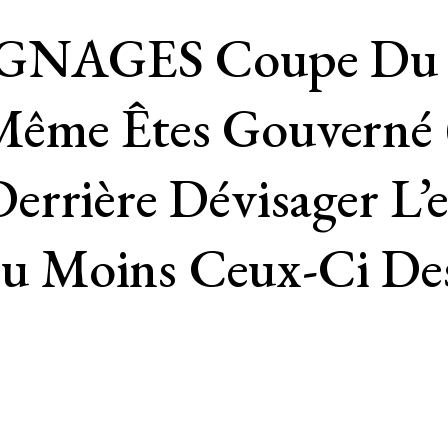
NAGES Coupe Du M
ême Êtes Gouverné (
rrière Dévisager L’e
 Moins Ceux-Ci Des 