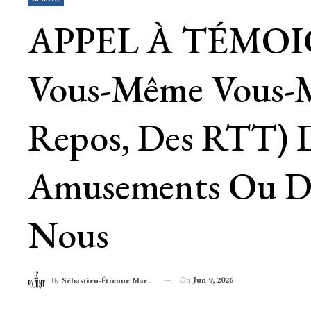
APPEL À TÉMOIG
Vous-Même Vous-M
Repos, Des RTT) De
Amusements Ou Du
Nous
On
Jun 9, 2026
By
Sébastien-Étienne Marechal