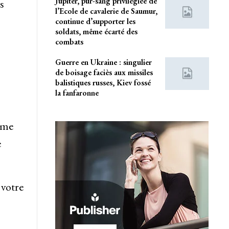
Jupiter, pur-sang privilégiée de
s
l’Ecole de cavalerie de Saumur,
continue d’supporter les
soldats, même écarté des
combats
Guerre en Ukraine : singulier
de boisage faciès aux missiles
balistiques russes, Kiev fossé
la fanfaronne
ême
e
 votre