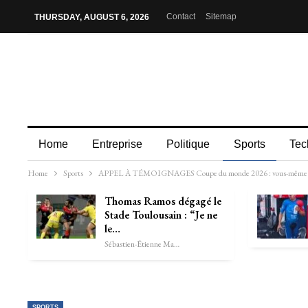
Contact
Sitemap
THURSDAY, AUGUST 6, 2026
Home
Entreprise
Politique
Sports
Tec
Home
Sports
APPEL À TÉMOIGNAGES Coupe du monde 2026 : vous-même vous-même
Thomas Ramos dégagé le
Stade Toulousain : “Je ne
le…
Sébastien-Étienne Marechal
SPORTS