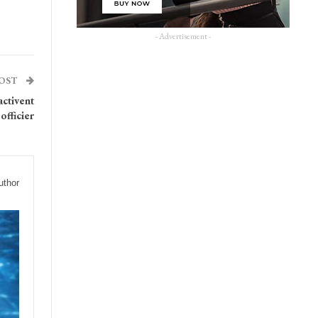
- Advertisement -
POST
activent
officier
uthor