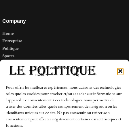
Company
Home
Entreprise
Politique
Sports
Tech
Gérer le consentement aux
Travail
cookies
Finance-Marches
Pour offrir les meilleures expériences, nous utilisons des technologies
telles que les cookies pour stocker et/ou accéder aux informations sur
Links
l'appareil. Le consentement à ces technologies nous permettra de
traiter des données telles que le comportement de navigation ou les
Contact
identifiants uniques sur ce site. Ne pas consentir ou retirer son
consentement peut affecter négativement certaines caractéristiques et
Sitemap
fonctions.