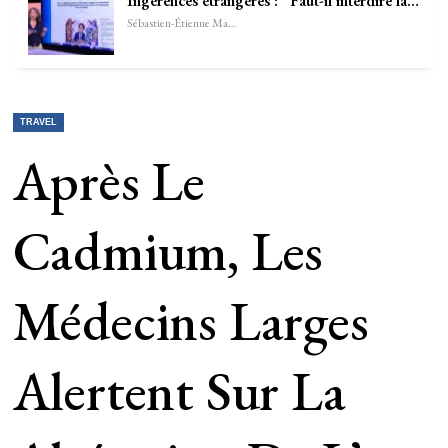
Ingérences étrangères : “Faut-il interdire la…
Sébastien-Étienne Marechal
TRAVEL
Après Le
Cadmium, Les
Médecins Larges
Alertent Sur La