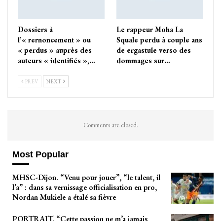
Dossiers à
Le rappeur Moha La
l’« rernoncement » ou
Squale perdu à couple ans
« perdus » auprès des
de ergastule verso des
auteurs « identifiés »,…
dommages sur…
PREV
NEXT
Comments are closed.
Most Popular
MHSC-Dijon. “Venu pour jouer”, “le talent, il
l’a” : dans sa vernissage officialisation en pro,
Nordan Mukiele a étalé sa fièvre
PORTRAIT. “Cette passion ne m’a jamais