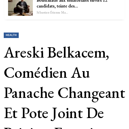
Bousculade aux sénatoriales envers 12
candidats, teinte des…
Sébastien-Étienne Marechal
HEALTH
Areski Belkacem,
Comédien Au
Panache Changeant
Et Pote Joint De