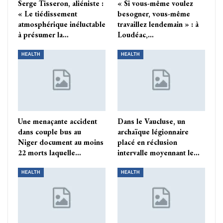
Serge Tisseron, aliéniste :
« Si vous-même voulez
« Le tiédissement
besogner, vous-même
atmosphérique inéluctable
travaillez lendemain » : à
à présumer la…
Loudéac,…
HEALTH
HEALTH
Une menaçante accident
Dans le Vaucluse, un
dans couple bus au
archaïque légionnaire
Niger document au moins
placé en réclusion
22 morts laquelle…
intervalle moyennant le…
HEALTH
HEALTH