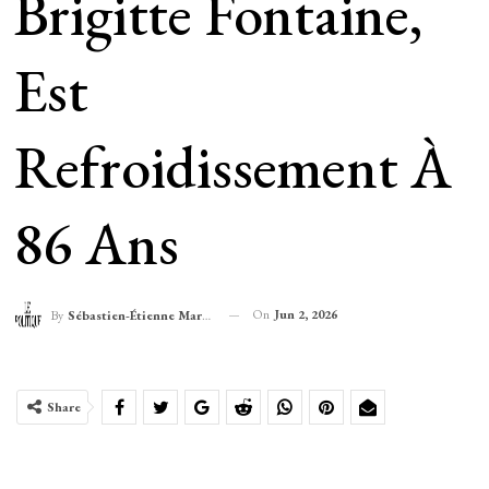
Brigitte Fontaine,
Est
Refroidissement À
86 Ans
On
Jun 2, 2026
By
Sébastien-Étienne Marechal
Share