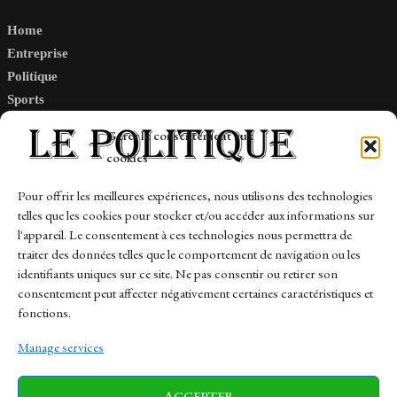
Home
Entreprise
Politique
Sports
Tech
Gérer le consentement aux
Travail
cookies
Finance-Marches
Pour offrir les meilleures expériences, nous utilisons des technologies
telles que les cookies pour stocker et/ou accéder aux informations sur
Links
l'appareil. Le consentement à ces technologies nous permettra de
traiter des données telles que le comportement de navigation ou les
Contact
identifiants uniques sur ce site. Ne pas consentir ou retirer son
Sitemap
consentement peut affecter négativement certaines caractéristiques et
fonctions.
Manage services
News
Finance-Marches
Politics
ACCEPTER